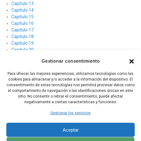
Capítulo 13
Capítulo 14
Capítulo 15
Capítulo 16
Capítulo 17
Capítulo 18
Capítulo 19
Capítulo 20
Capítulo 21
Gestionar consentimiento
Capítulo 22
Capítulo 23
Para ofrecer las mejores experiencias, utilizamos tecnologías como las
Capítulo 24
cookies para almacenar y/o acceder a la información del dispositivo. El
Capítulo 25
consentimiento de estas tecnologías nos permitirá procesar datos como
Capítulo 26
el comportamiento de navegación o las identificaciones únicas en este
Capítulo 27
sitio. No consentir o retirar el consentimiento, puede afectar
negativamente a ciertas características y funciones.
Capítulo 28
Gestionar los servicios
Aceptar