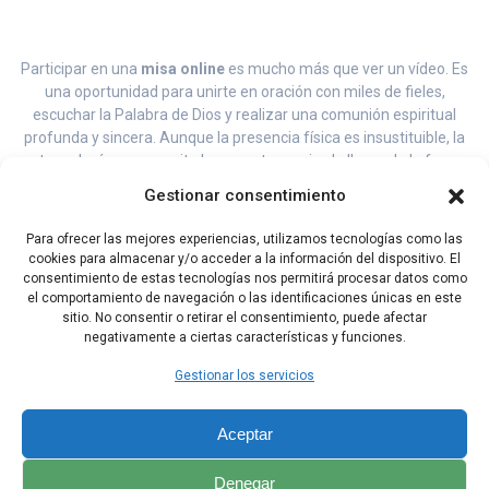
Participar en una
misa online
es mucho más que ver un vídeo. Es
una oportunidad para unirte en oración con miles de fieles,
escuchar la Palabra de Dios y realizar una comunión espiritual
profunda y sincera. Aunque la presencia física es insustituible, la
tecnología nos permite hoy mantener viva la llama de la fe y
sentirnos parte de la Iglesia Universal.
Gestionar consentimiento
Para ofrecer las mejores experiencias, utilizamos tecnologías como las
cookies para almacenar y/o acceder a la información del dispositivo. El
consentimiento de estas tecnologías nos permitirá procesar datos como
Te invitamos a guardar esta página en tus favoritos y a
el comportamiento de navegación o las identificaciones únicas en este
compartirla con aquellas personas que puedan necesitar este
sitio. No consentir o retirar el consentimiento, puede afectar
negativamente a ciertas características y funciones.
servicio. Que la paz del Señor te acompañe siempre.
Gestionar los servicios
Aceptar
Denegar