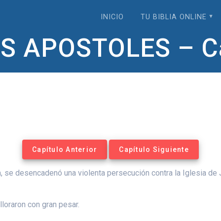
INICIO
TU BIBLIA ONLINE
S APOSTOLES – Ca
Capítulo Anterior
Capítulo Siguiente
, se desencadenó una violenta persecución contra la Iglesia de 
loraron con gran pesar.