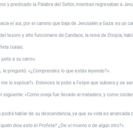
io y predicado la Palabra del Señor, mientras regresaban a Jeru
hacia el sur, por el camino que baja de Jerusalén a Gaza: es un c
 del tesoro y alto funcionario de Candace, la reina de Etiopía, hab
feta Isaías.
 junto a su carro».
ías, le preguntó: «¿Comprendes lo que estás leyendo?».
me lo explica?». Entonces le pidió a Felipe que subiera y se sent
el siguiente: «Como oveja fue llevado al matadero; y como cordero
én podrá hablar de su descendencia, ya que su vida es arrancada d
e quién dice esto el Profeta? ¿De sí mismo o de algún otro?».