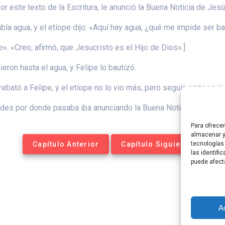
 este texto de la Escritura, le anunció la Buena Noticia de Jesú
bía agua, y el etíope dijo: «Aquí hay agua, ¿qué me impide ser b
e». «Creo, afirmó, que Jesucristo es el Hijo de Dios».]
ron hasta el agua, y Felipe lo bautizó.
rrebató a Felipe, y el etíope no lo vio más, pero seguía gozoso s
ades por donde pasaba iba anunciando la Buena Noticia, hasta qu
Para ofrece
almacenar y
Capítulo Anterior
Capítulo Siguiente
tecnologías
las identifi
puede afect
A