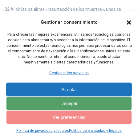
32 Al oír las palabras «resurrección de los muertos», unos se
burlaban y otros decían: «Otro día te oiremos hablar sobre esto».
Gestionar consentimiento
33 Así fue cómo Pablo se alejó de ellos.
Para ofrecer las mejores experiencias, utilizamos tecnologías como las
34 Sin embargo, algunos lo siguieron y abrazaron la fe. Entre ellos,
cookies para almacenar y/o acceder a la información del dispositivo. El
estaban Dionisio el Areopagita, una mujer llamada Dámaris y
consentimiento de estas tecnologías nos permitirá procesar datos como
algunos otros.
el comportamiento de navegación o las identificaciones únicas en este
sitio. No consentir o retirar el consentimiento, puede afectar
negativamente a ciertas características y funciones.
Capítulo Anterior
Capítulo Siguiente
Gestionar los servicios
Aceptar
Denegar
Ver preferencias
Política de privacidad y legales
Política de privacidad y legales