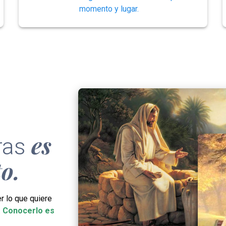
momento y lugar.
es
uras
to.
r lo que quiere
.
Conocerlo es