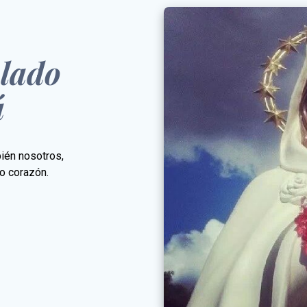
lado
á
bién nosotros,
o corazón.