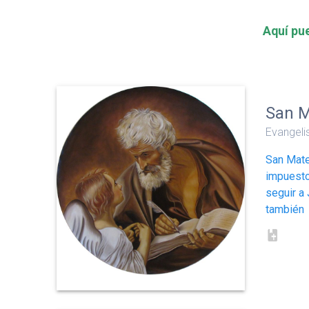
Aquí pue
San 
Evangeli
San Mate
impuesto
seguir a
también 