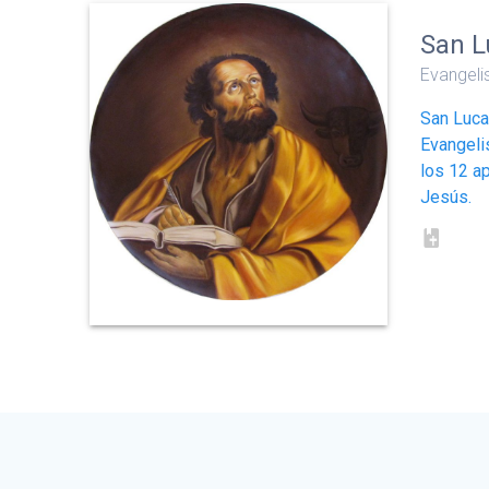
San L
Evangeli
San Luca
Evangeli
los 12 a
Jesús.