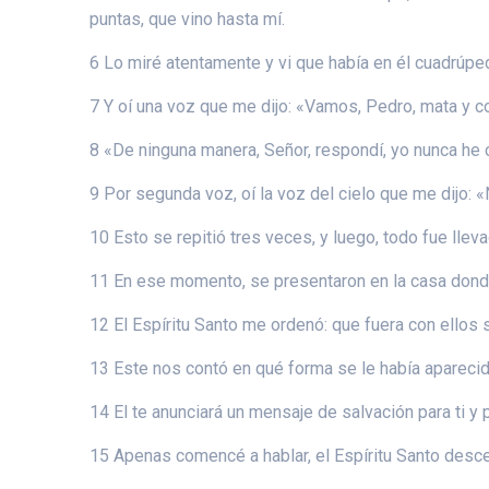
puntas, que vino hasta mí.
6 Lo miré atentamente y vi que había en él cuadrúped
7 Y oí una voz que me dijo: «Vamos, Pedro, mata y 
8 «De ninguna manera, Señor, respondí, yo nunca he
9 Por segunda voz, oí la voz del cielo que me dijo:
10 Esto se repitió tres veces, y luego, todo fue lleva
11 En ese momento, se presentaron en la casa don
12 El Espíritu Santo me ordenó: que fuera con ello
13 Este nos contó en qué forma se le había aparecido
14 El te anunciará un mensaje de salvación para ti y p
15 Apenas comencé a hablar, el Espíritu Santo desce