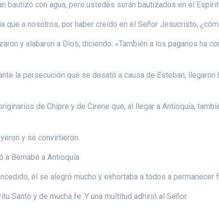
n bautizó con agua, pero ustedes serán bautizados en el Espírit
acia que a nosotros, por haber creído en el Señor Jesucristo, ¿c
zaron y alabaron a Dios, diciendo: «También a los paganos ha c
nte la persecución que se desató a causa de Esteban, llegaron ha
iginarios de Chipre y de Cirene que, al llegar a Antioquía, tamb
eron y se convirtieron.
ó a Bernabé a Antioquía.
oncedido, él se alegró mucho y exhortaba a todos a permanecer f
u Santo y de mucha fe. Y una multitud adhirió al Señor.