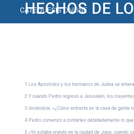
HECHOS DE LO
Saltar
CATEQUESIS
ONLINE
al
contenido
1 Los Apóstoles y los hermanos de Judea se enterar
2 Y cuando Pedro regresó a Jerusalén, los creyentes 
3 diciéndole: «¿Cómo entraste en la casa de gente no
4 Pedro comenzó a contarles detalladamente lo que
5 «Yo estaba orando en la ciudad de Jope, cuando caí