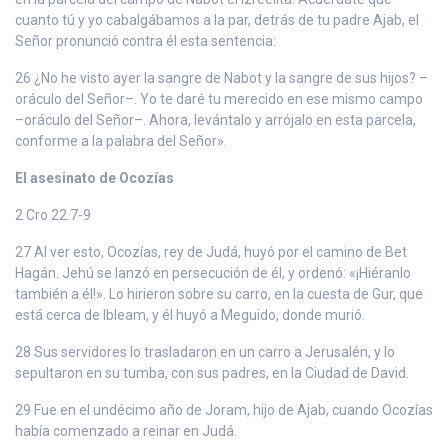
cuanto tú y yo cabalgábamos a la par, detrás de tu padre Ajab, el
Señor pronunció contra él esta sentencia:
26 ¿No he visto ayer la sangre de Nabot y la sangre de sus hijos? –
oráculo del Señor–. Yo te daré tu merecido en ese mismo campo
–oráculo del Señor–. Ahora, levántalo y arrójalo en esta parcela,
conforme a la palabra del Señor».
El asesinato de Ocozías
2 Cro 22.7-9
27 Al ver esto, Ocozías, rey de Judá, huyó por el camino de Bet
Hagán. Jehú se lanzó en persecución de él, y ordenó: «¡Hiéranlo
también a él!». Lo hirieron sobre su carro, en la cuesta de Gur, que
está cerca de Ibleam, y él huyó a Meguido, donde murió.
28 Sus servidores lo trasladaron en un carro a Jerusalén, y lo
sepultaron en su tumba, con sus padres, en la Ciudad de David.
29 Fue en el undécimo año de Joram, hijo de Ajab, cuando Ocozías
había comenzado a reinar en Judá.