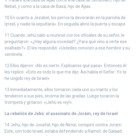
Nebat, y como a la casa de Basá, hijo de Ajías.
10 En cuanto a Jezabel, los perros la devorarán en la parcela de
Izreel, y nadie la sepultará». En seguida abrió la puerta y escapó.
11 Cuando Jehú salió a reunirse con los oficiales de su señor, le
preguntaron: «¿Hay alguna novedad? ¿Para qué vino a verte ese
exaltado?». El les respondió: «Ustedes conocen a ese hombre y su
centinela:.
12 Ellos dijeron: «No es cierto. Explícanos qué pasa». Entonces él
les replicó: «Esto es todo lo que me dijo: Así habla el Señor: Yo te
he ungido rey de Israel».
13 Inmediatamente, ellos tomaron cada uno su manto y los
tendieron a sus pies, encima de las gradas. Luego tocaron la
trompeta y gritaron: «¡Jehú es rey!».
La rebelión de Jehú: el asesinato de Jorám, rey de Israel
14 Jehú, hijo de Josafat, hijo de Nimsí, conspiró contra Joram.
Este, con todo Israel, estaba defendiendo a Ramot, de Galaad