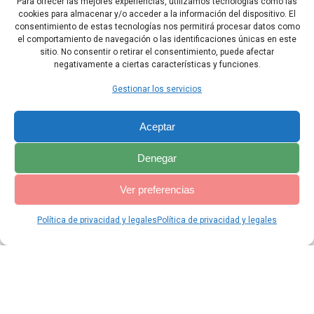
Para ofrecer las mejores experiencias, utilizamos tecnologías como las
cookies para almacenar y/o acceder a la información del dispositivo. El
37 y el cadáver de Jezabel será como estiércol sobre los campos,
consentimiento de estas tecnologías nos permitirá procesar datos como
de manera que no se podrá decir: Es Jezabel».
el comportamiento de navegación o las identificaciones únicas en este
sitio. No consentir o retirar el consentimiento, puede afectar
negativamente a ciertas características y funciones.
Capítulo Anterior
Capítulo Siguiente
Gestionar los servicios
Aceptar
Denegar
Ver preferencias
Política de privacidad y legales
Política de privacidad y legales
© 2026 Catequesis Online. Construido utilizando WordPress y el
Materialis Theme