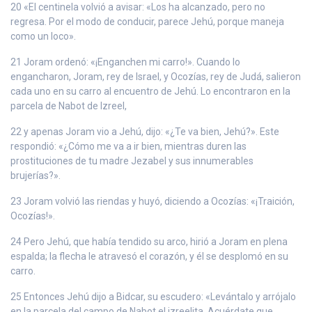
20 «El centinela volvió a avisar: «Los ha alcanzado, pero no
regresa. Por el modo de conducir, parece Jehú, porque maneja
como un loco».
21 Joram ordenó: «¡Enganchen mi carro!». Cuando lo
engancharon, Joram, rey de Israel, y Ocozías, rey de Judá, salieron
cada uno en su carro al encuentro de Jehú. Lo encontraron en la
parcela de Nabot de Izreel,
22 y apenas Joram vio a Jehú, dijo: «¿Te va bien, Jehú?». Este
respondió: «¿Cómo me va a ir bien, mientras duren las
prostituciones de tu madre Jezabel y sus innumerables
brujerías?».
23 Joram volvió las riendas y huyó, diciendo a Ocozías: «¡Traición,
Ocozías!».
24 Pero Jehú, que había tendido su arco, hirió a Joram en plena
espalda; la flecha le atravesó el corazón, y él se desplomó en su
carro.
25 Entonces Jehú dijo a Bidcar, su escudero: «Levántalo y arrójalo
en la parcela del campo de Nabot el izreelita. Acuérdate que