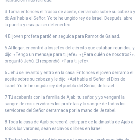
3 Toma entonces el frasco de aceite, derrámalo sobre su cabeza y
di: Así habla el Señor: Yo te he ungido rey de Israel. Después, abre
la puerta y escapa sin detenerte».
4 El joven profeta partió en seguida para Ramot de Galaad.
5 Al llegar, encontró a los jefes del ejército que estaban reunidos, y
dijo: «Tengo un mensaje para ti, jefe». «¿Para quién de nosotros?»,
preguntó Jehú. El respondió: «Para ti, jefe».
6 Jehú se levantó y entró en la casa. Entonces el joven derramó el
aceite sobre su cabeza y le dijo: «Así habla el Señor, el Dios de
Israel: Yo te he ungido rey del pueblo del Señor, de Israel.
7 Tú acabarás con la familia de Ajab, tu señor, y yo vengaré la
sangre de mis servidores los profetas y la sangre de todos los
servidores del Señor derramada por la mano de Jezabel.
8 Toda la casa de Ajab perecerá: extirparé de la dinastía de Ajab a
todos los varones, sean esclavos o libres en Israel.
9 Trataré a la casa de Ajab como a la casa de Jeroboam, hijo de