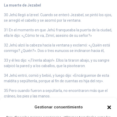
La muerte de Jezabel
30 Jehú llegó a Izreel. Cuando se enteró Jezabel, se pintó los ojos,
se arregló el cabello y se asomó por la ventana.
31 En el momento en que Jehú franqueaba la puerta de la ciudad,
ella le dijo: «¿Cómo te va, Zimrí, asesino de su señor?»
32 Jehú alzó la cabeza hacia la ventana y exclamó: «¿Quién está
conmigo? ¿Quién?». Dos o tres eunucos se inclinaron hacia él,
33 y él les dijo: «¡Tírenla abajo!». Ellos la tiraron abajo, y su sangre
salpicó la pared y a los caballos, que la pisotearon.
34 Jehú entró, comió y bebió, y luego dijo: «Encárguense de esta
maldita y sepúltenla, porque al fin de cuentas es hija del rey».
35 Pero cuando fueron a sepultarla, no encontraron más que el
cráneo, los pies y las manos.
36 Volvieron a comunicárselo a Jehú, y él dijo: «Así se cumple la
Gestionar consentimiento
palabra que el Señor pronunció por medio de Elías, el tisbita. En la
parcela de Izreel;