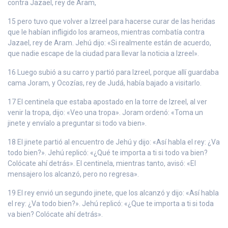
contra Jazael, rey de Aram,
15 pero tuvo que volver a Izreel para hacerse curar de las heridas
que le habían infligido los arameos, mientras combatía contra
Jazael, rey de Aram. Jehú dijo: «Si realmente están de acuerdo,
que nadie escape de la ciudad para llevar la noticia a Izreel».
16 Luego subió a su carro y partió para Izreel, porque allí guardaba
cama Joram, y Ocozías, rey de Judá, había bajado a visitarlo.
17 El centinela que estaba apostado en la torre de Izreel, al ver
venir la tropa, dijo: «Veo una tropa». Joram ordenó: «Toma un
jinete y envíalo a preguntar si todo va bien».
18 El jinete partió al encuentro de Jehú y dijo: «Así habla el rey: ¿Va
todo bien?». Jehú replicó: «¿Qué te importa a ti si todo va bien?
Colócate ahí detrás». El centinela, mientras tanto, avisó: «El
mensajero los alcanzó, pero no regresa».
19 El rey envió un segundo jinete, que los alcanzó y dijo: «Así habla
el rey: ¿Va todo bien?». Jehú replicó: «¿Que te importa a ti si toda
va bien? Colócate ahí detrás».