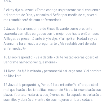
aquí»,
8 el rey dijo a Jazael: «Toma contigo un presente, ve al encuentro
del hombre de Dios, y consulta al Señor por medio de él, a ver si
me restableceré de esta enfermedad».
9 Jazael fue al encuentro de Eliseo llevando como presente
cuarenta camellos cargados con lo mejor que había en Damasco.
Al llegar, se presentó ante él y le dijo: «Tu hijo Ben Hadad, rey de
Aram, me ha enviado a preguntarte: ¿Me restableceré de esta
enfermedad?».
10 Eliseo respondió: «Ve a decirle: «Sí, te restablecerás»; pero el
Señor me ha hecho ver que morirá».
11 Después fijó la mirada y permaneció así largo rato. Y el hombre
de Dios lloró.
12 Jazael le preguntó: «¿Por qué llora mi señor?». «Porque sé el
mal que harás a los israelitas, respondió Eliseo; tú incendiarás sus
plazas fuertes, matarás a sus jóvenes con la espada, estrellarás a
sus niños y abrirás el vientre de sus mujeres embarazadas».