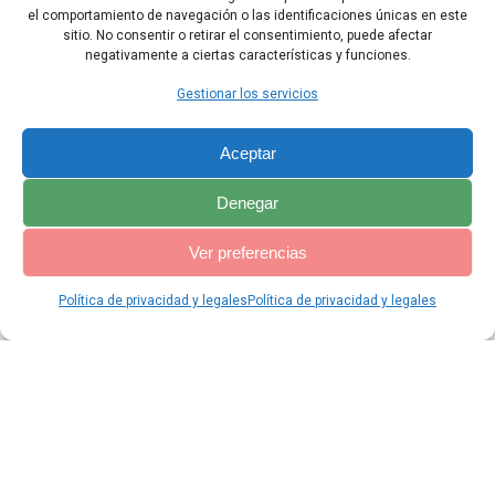
herido.
el comportamiento de navegación o las identificaciones únicas en este
sitio. No consentir o retirar el consentimiento, puede afectar
negativamente a ciertas características y funciones.
Capítulo Anterior
Capítulo Siguiente
Gestionar los servicios
Aceptar
Denegar
Ver preferencias
Política de privacidad y legales
Política de privacidad y legales
© 2026 Catequesis Online. Construido utilizando WordPress y el
Materialis Theme