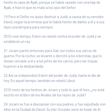
hecho la casa de Ajab, porque se había casado con una hija de
Ajab; e hizo lo que es malo a los ojos del Señor.
19 Pero el Señor no quiso destruir a Judá, a causa de su servidor
David, según la promesa que le había hecho de darles a él y a sus
hijos una lámpara para siempre.
20 En ese tiempo, Edom se rebeló contra el poder de Judá y se
estableció un rey.
21 Joram partió entonces para Saír con todos sus carros de
guerra. Por la noche, se levantó y derrotó a los edomitas, que lo
tenían cercado a él y a los jefes de los carros; pero las tropas
huyeron a la desbandada.
22 Así se independizó Edom del poder de Judá, hasta el día de
hoy. En aquel tiempo, también se rebeló Libná.
23 El resto de los hechos de Joram y todo lo que él hizo, ¿no está
escrito en el libro de los Anales de los reyes de Judá?
24 Joram se fue a descansar con sus padres, y fue sepultado con
ellos en la Ciudad de David. Su hijo Ocozías reinó en lugar de él.