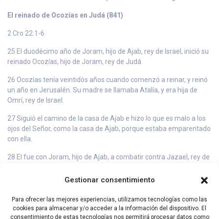
El reinado de Ocozías en Judá (841)
2 Cro 22.1-6
25 El duodécimo año de Joram, hijo de Ajab, rey de Israel, inició su
reinado Ocozías, hijo de Joram, rey de Judá.
26 Ocozías tenía veintidós años cuando comenzó a reinar, y reinó
un año en Jerusalén. Su madre se llamaba Atalía, y era hija de
Omrí, rey de Israel.
27 Siguió el camino de la casa de Ajab e hizo lo que es malo a los
ojos del Señor, como la casa de Ajab, porque estaba emparentado
con ella.
28 El fue con Joram, hijo de Ajab, a combatir contra Jazael, rey de
Aram, a Ramot de Galaad; pero los arameos hirieron a Joram.
Gestionar consentimiento
29 El rey Joram volvió a Izreel, para hacerse curar de las heridas
que le habían infligido los arameos en Ramá, cuando combatía
Para ofrecer las mejores experiencias, utilizamos tecnologías como las
contra Jazael, rey de Aram. Entonces Ocozías, hijo de Joram, rey
cookies para almacenar y/o acceder a la información del dispositivo. El
de Judá, bajó a Izreel para visitar a Joram, hijo de Ajab, que estaba
consentimiento de estas tecnologías nos permitirá procesar datos como