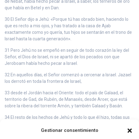
de Nebat, había hecho pecar a Israel, a saber, los terneros de oro
que había en Betel y en Dan.
30 El Señor dijo a Jehú: «Porque tú has obrado bien, haciendo lo
que es recto a mis ojos, y has tratado a la casa de Ajab
exactamente como yo quería, tus hijos se sentarán en el trono de
Israel hasta la cuarta generación».
31 Pero Jehú no se empeñó en seguir de todo corazón la ley del
Señor, el Dios de Israel, ni se apartó de los pecados con que
Jeroboam había hecho pecar a Israel.
32 En aquellos días, el Señor comenzó a cercenar a Israel. Jazael
los derrotó en toda la frontera de Israel,
33 desde el Jordán hacia el Oriente: todo el país de Galaad, el
territorio de Gad, de Rubén, de Manasés, desde Aroer, que está
sobre la ribera del torrente Amón, y también Galaad y Basán.
34 El resto de los hechos de Jehú y todo lo que él hizo, todas sus
hazañas, ¿no está escrito en el libro de los Anales de los reyes de
Gestionar consentimiento
Israel?