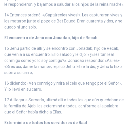
le respondieron, y bajamos a saludar a los hijos de la reina madre».
14 Entonces ordenó: «¡Captúrenlos vivos!». Los capturaron vivos y
los mataron junto al pozo de Bet Equed. Eran cuarenta y dos, y no
quedó ni uno solo.
El encuentro de Jehú con Jonadab, hijo de Recab
15 Jehú partió de allí, y se encontró con Jonadab, hijo de Recab,
que venía a su encuentro. El lo saludó y le dijo: «¿Eres tan leal
conmigo como yo lo soy contigo?». Jonadab respondió: «Así es».
«Si es así, dame la mano», replicó Jehú. El se la dio, y Jehú lo hizo
subir a su carro,
16 diciendo: «Ven conmigo y mira el celo que tengo por el Señor».
Y lo llevó en su carro.
17 Al llegar a Samaría, ultimó allí a todos los que aún quedaban de
la familia de Ajab: los exterminó a todos, conforme a la palabra
que el Señor había dicho a Elías.
Exterminio de todos los servidores de Baal