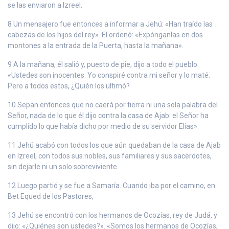
se las enviaron a Izreel.
8 Un mensajero fue entonces a informar a Jehú: «Han traído las
cabezas de los hijos del rey». El ordenó: «Expónganlas en dos
montones a la entrada de la Puerta, hasta la mañana».
9 A la mañana, él salió y, puesto de pie, dijo a todo el pueblo:
«Ustedes son inocentes. Yo conspiré contra mi señor y lo maté.
Pero a todos estos, ¿Quién los ultimó?
10 Sepan entonces que no caerá por tierra ni una sola palabra del
Señor, nada de lo que él dijo contra la casa de Ajab: el Señor ha
cumplido lo que había dicho por medio de su servidor Elías».
11 Jehú acabó con todos los que aún quedaban de la casa de Ajab
en Izreel, con todos sus nobles, sus familiares y sus sacerdotes,
sin dejarle ni un solo sobreviviente.
12 Luego partió y se fue a Samaría. Cuando iba por el camino, en
Bet Equed de los Pastores,
13 Jehú se encontró con los hermanos de Ocozías, rey de Judá, y
dijo: «¿Quiénes son ustedes?». «Somos los hermanos de Ocozías,