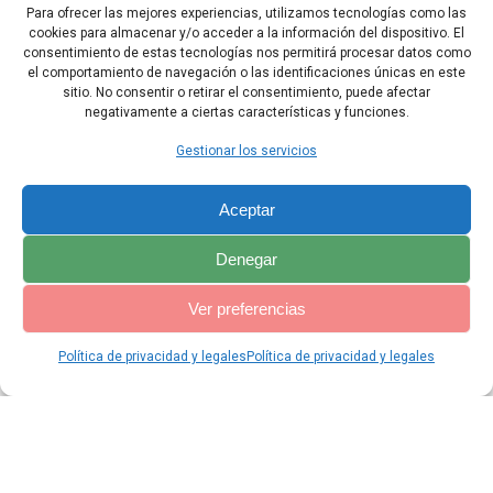
35 Jehú se fue a descansar con sus padres y lo sepultaron en
Para ofrecer las mejores experiencias, utilizamos tecnologías como las
Samaría. Su hijo Joacaz reinó en lugar de él.
cookies para almacenar y/o acceder a la información del dispositivo. El
consentimiento de estas tecnologías nos permitirá procesar datos como
36 Jehú reinó sobre Israel, en Samaría, durante veintiocho años.
el comportamiento de navegación o las identificaciones únicas en este
sitio. No consentir o retirar el consentimiento, puede afectar
negativamente a ciertas características y funciones.
Capítulo Anterior
Capítulo Siguiente
Gestionar los servicios
Aceptar
Denegar
Ver preferencias
Política de privacidad y legales
Política de privacidad y legales
© 2026 Catequesis Online. Construido utilizando WordPress y el