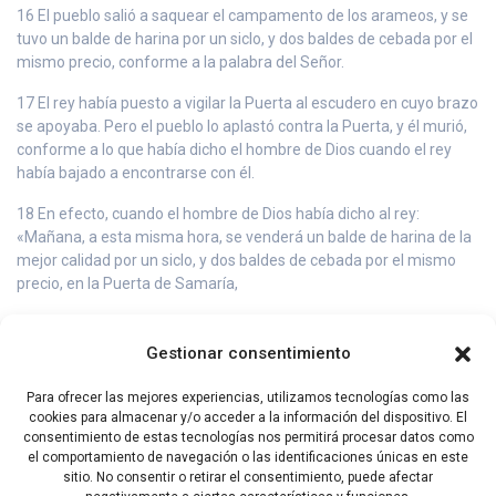
16 El pueblo salió a saquear el campamento de los arameos, y se
tuvo un balde de harina por un siclo, y dos baldes de cebada por el
mismo precio, conforme a la palabra del Señor.
17 El rey había puesto a vigilar la Puerta al escudero en cuyo brazo
se apoyaba. Pero el pueblo lo aplastó contra la Puerta, y él murió,
conforme a lo que había dicho el hombre de Dios cuando el rey
había bajado a encontrarse con él.
18 En efecto, cuando el hombre de Dios había dicho al rey:
«Mañana, a esta misma hora, se venderá un balde de harina de la
mejor calidad por un siclo, y dos baldes de cebada por el mismo
precio, en la Puerta de Samaría,
19 el escudero había replicado al hombre de Dios: «Aunque el
Señor abriera ventanas en el cielo, ¿podría suceder una cosa así?»
Gestionar consentimiento
Y Eliseo había dicho: «Verás esto con tus propios ojos, pero no lo
comerás».
Para ofrecer las mejores experiencias, utilizamos tecnologías como las
cookies para almacenar y/o acceder a la información del dispositivo. El
20 Y esto fue lo que le sucedió: el pueblo lo aplastó contra la
consentimiento de estas tecnologías nos permitirá procesar datos como
Puerta, y él murió.
el comportamiento de navegación o las identificaciones únicas en este
sitio. No consentir o retirar el consentimiento, puede afectar