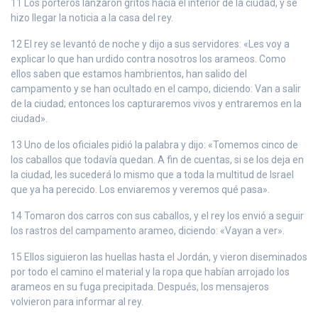
11 Los porteros lanzaron gritos hacia el interior de la ciudad, y se
hizo llegar la noticia a la casa del rey.
12 El rey se levantó de noche y dijo a sus servidores: «Les voy a
explicar lo que han urdido contra nosotros los arameos. Como
ellos saben que estamos hambrientos, han salido del
campamento y se han ocultado en el campo, diciendo: Van a salir
de la ciudad; entonces los capturaremos vivos y entraremos en la
ciudad».
13 Uno de los oficiales pidió la palabra y dijo: «Tomemos cinco de
los caballos que todavía quedan. A fin de cuentas, si se los deja en
la ciudad, les sucederá lo mismo que a toda la multitud de Israel
que ya ha perecido. Los enviaremos y veremos qué pasa».
14 Tomaron dos carros con sus caballos, y el rey los envió a seguir
los rastros del campamento arameo, diciendo: «Vayan a ver».
15 Ellos siguieron las huellas hasta el Jordán, y vieron diseminados
por todo el camino el material y la ropa que habían arrojado los
arameos en su fuga precipitada. Después, los mensajeros
volvieron para informar al rey.