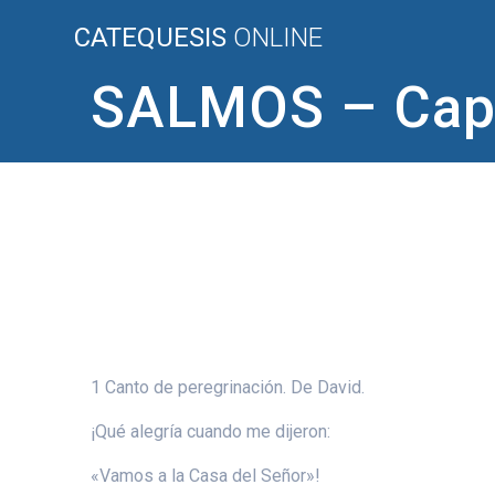
Saltar
CATEQUESIS
ONLINE
al
contenido
SALMOS – Capí
1 Canto de peregrinación. De David.
¡Qué alegría cuando me dijeron:
«Vamos a la Casa del Señor»!