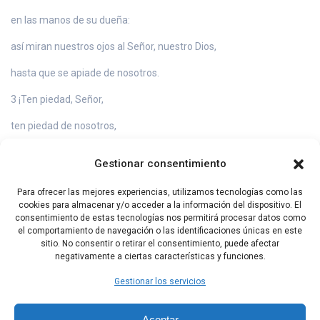
en las manos de su dueña:
así miran nuestros ojos al Señor, nuestro Dios,
hasta que se apiade de nosotros.
3 ¡Ten piedad, Señor,
ten piedad de nosotros,
porque estamos hartos de desprecios!
Gestionar consentimiento
4 Nuestra alma está saturada
Para ofrecer las mejores experiencias, utilizamos tecnologías como las
de la burla de los arrogantes,
cookies para almacenar y/o acceder a la información del dispositivo. El
consentimiento de estas tecnologías nos permitirá procesar datos como
del desprecio de los orgullosos.
el comportamiento de navegación o las identificaciones únicas en este
sitio. No consentir o retirar el consentimiento, puede afectar
negativamente a ciertas características y funciones.
Capítulo Anterior
Capítulo Siguiente
Gestionar los servicios
Aceptar