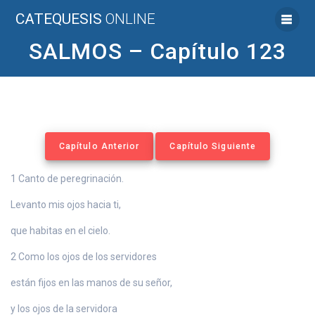
Saltar
CATEQUESIS
ONLINE
al
contenido
SALMOS – Capítulo 123
Capítulo Anterior
Capítulo Siguiente
1 Canto de peregrinación.
Levanto mis ojos hacia ti,
que habitas en el cielo.
2 Como los ojos de los servidores
están fijos en las manos de su señor,
y los ojos de la servidora