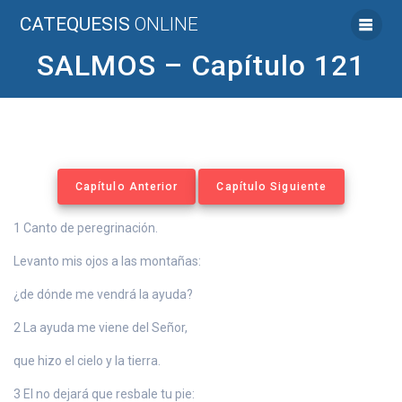
Saltar
CATEQUESIS
ONLINE
al
contenido
SALMOS – Capítulo 121
Capítulo Anterior
Capítulo Siguiente
1 Canto de peregrinación.
Levanto mis ojos a las montañas:
¿de dónde me vendrá la ayuda?
2 La ayuda me viene del Señor,
que hizo el cielo y la tierra.
3 El no dejará que resbale tu pie: