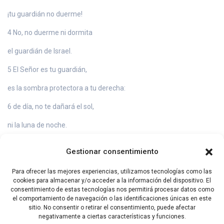
¡tu guardián no duerme!
4 No, no duerme ni dormita
el guardián de Israel.
5 El Señor es tu guardián,
es la sombra protectora a tu derecha:
6 de día, no te dañará el sol,
ni la luna de noche.
7 El Señor te protegerá de todo mal
Gestionar consentimiento
y cuidará tu vida.
Para ofrecer las mejores experiencias, utilizamos tecnologías como las
8 El te protegerá en la partida y el regreso,
cookies para almacenar y/o acceder a la información del dispositivo. El
consentimiento de estas tecnologías nos permitirá procesar datos como
ahora y para siempre.
el comportamiento de navegación o las identificaciones únicas en este
sitio. No consentir o retirar el consentimiento, puede afectar
negativamente a ciertas características y funciones.