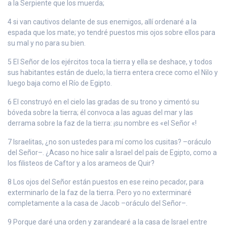
a la Serpiente que los muerda;
4 si van cautivos delante de sus enemigos, allí ordenaré a la
espada que los mate; yo tendré puestos mis ojos sobre ellos para
su mal y no para su bien.
5 El Señor de los ejércitos toca la tierra y ella se deshace, y todos
sus habitantes están de duelo; la tierra entera crece como el Nilo y
luego baja como el Río de Egipto.
6 El construyó en el cielo las gradas de su trono y cimentó su
bóveda sobre la tierra; él convoca a las aguas del mar y las
derrama sobre la faz de la tierra: ¡su nombre es «el Señor «!
7 Israelitas, ¿no son ustedes para mí como los cusitas? –oráculo
del Señor–. ¿Acaso no hice salir a Israel del país de Egipto, como a
los filisteos de Caftor y a los arameos de Quir?
8 Los ojos del Señor están puestos en ese reino pecador, para
exterminarlo de la faz de la tierra. Pero yo no exterminaré
completamente a la casa de Jacob –oráculo del Señor–.
9 Porque daré una orden y zarandearé a la casa de Israel entre