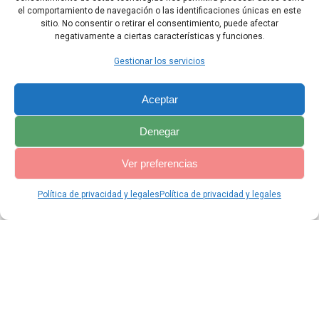
del suelo que yo les di, dice el Señor, tu Dios.
el comportamiento de navegación o las identificaciones únicas en este
sitio. No consentir o retirar el consentimiento, puede afectar
negativamente a ciertas características y funciones.
Capítulo Anterior
Índice Amos
Gestionar los servicios
Aceptar
Denegar
Ver preferencias
Política de privacidad y legales
Política de privacidad y legales
© 2026 Catequesis Online. Construido utilizando WordPress y el
Materialis Theme