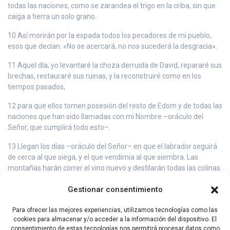
todas las naciones, como se zarandea el trigo en la criba, sin que
caiga a tierra un solo grano.
10 Así morirán por la espada todos los pecadores de mi pueblo,
esos que decían: «No se acercará, no nos sucederá la desgracia».
11 Aquel día, yo levantaré la choza derruida de David, repararé sus
brechas, restauraré sus ruinas, y la reconstruiré como en los
tiempos pasados,
12 para que ellos tomen posesión del resto de Edom y de todas las
naciones que han sido llamadas con mi Nombre –oráculo del
Señor, que cumplirá todo esto–.
13 Llegan los días –oráculo del Señor– en que el labrador seguirá
de cerca al que siega, y el que vendimia al que siembra. Las
montañas harán correr el vino nuevo y destilarán todas las colinas.
14 Yo cambiaré la suerte de mi pueblo Israel; ellos reconstruirán
Gestionar consentimiento
las ciudades devastadas y las habitarán, plantarán viñedos y
beberán su vino, cultivarán huertas y comerán sus frutos.
Para ofrecer las mejores experiencias, utilizamos tecnologías como las
cookies para almacenar y/o acceder a la información del dispositivo. El
15 Los plantaré en su propio suelo, y nunca más serán arrancados
consentimiento de estas tecnologías nos permitirá procesar datos como