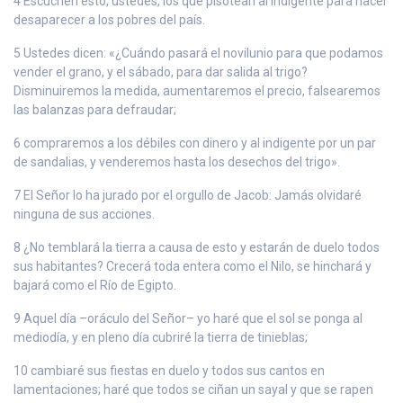
4 Escuchen esto, ustedes, los que pisotean al indigente para hacer
desaparecer a los pobres del país.
5 Ustedes dicen: «¿Cuándo pasará el novilunio para que podamos
vender el grano, y el sábado, para dar salida al trigo?
Disminuiremos la medida, aumentaremos el precio, falsearemos
las balanzas para defraudar;
6 compraremos a los débiles con dinero y al indigente por un par
de sandalias, y venderemos hasta los desechos del trigo».
7 El Señor lo ha jurado por el orgullo de Jacob: Jamás olvidaré
ninguna de sus acciones.
8 ¿No temblará la tierra a causa de esto y estarán de duelo todos
sus habitantes? Crecerá toda entera como el Nilo, se hinchará y
bajará como el Río de Egipto.
9 Aquel día –oráculo del Señor– yo haré que el sol se ponga al
mediodía, y en pleno día cubriré la tierra de tinieblas;
10 cambiaré sus fiestas en duelo y todos sus cantos en
lamentaciones; haré que todos se ciñan un sayal y que se rapen