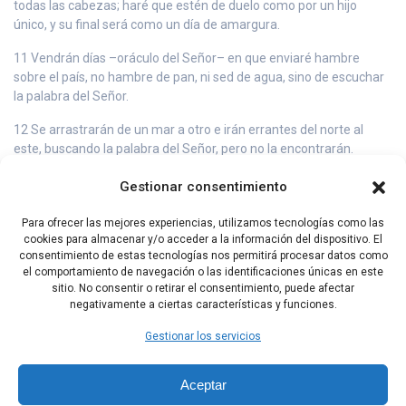
todas las cabezas; haré que estén de duelo como por un hijo
único, y su final será como un día de amargura.
11 Vendrán días –oráculo del Señor– en que enviaré hambre
sobre el país, no hambre de pan, ni sed de agua, sino de escuchar
la palabra del Señor.
12 Se arrastrarán de un mar a otro e irán errantes del norte al
este, buscando la palabra del Señor, pero no la encontrarán.
13 Aquel día, desfallecerán de sed las jóvenes hermosas y los
Gestionar consentimiento
jóvenes.
Para ofrecer las mejores experiencias, utilizamos tecnologías como las
14 Los que juran por el Idolo de Samaría, diciendo: «¡Por la vida de
cookies para almacenar y/o acceder a la información del dispositivo. El
tu Dios, Dan!» y ¡Por la vida de tu Poder, Berseba!», todos ellos
consentimiento de estas tecnologías nos permitirá procesar datos como
caerán para no levantarse más.
el comportamiento de navegación o las identificaciones únicas en este
sitio. No consentir o retirar el consentimiento, puede afectar
negativamente a ciertas características y funciones.
Capítulo Anterior
Capítulo Siguiente
Gestionar los servicios
Aceptar