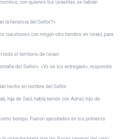
amorreos, con quienes los israelitas se habían
n la herencia del Señor?».
mos cuestiones con ningún otro hombre en Israel, para
todo el territorio de Israel.
ontaña del Señor». «Yo se los entregaré», respondió
abían hecho en nombre del Señor.
, hija de Saúl, había tenido con Adriel, hijo de
l mismo tiempo. Fueron ejecutados en los primeros
 la cosecha hasta que las lluvias cayeron del cielo