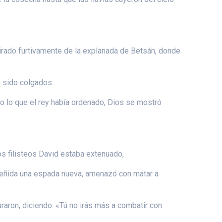
tirado furtivamente de la explanada de Betsán, donde
n sido colgados.
do lo que el rey había ordenado, Dios se mostró
los filisteos David estaba extenuado,
 ceñida una espada nueva, amenazó con matar a
uraron, diciendo: «Tú no irás más a combatir con