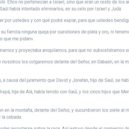
ó. Ellos no pertenecían a Israel, sino que eran un resto de los 
úl había intentado eliminarlos, en su celo por Israel y Judá.
r por ustedes y con qué podré expiar, para que ustedes bendiga
su familia ninguna queja por cuestiones de plata y oro, ni tene
lo que me pidan».
inarnos y proyectaba aniquilarnos, para que no subsistiéramos en 
 nosotros los colgaremos delante del Señor, en Gabaón, en la m
án, a causa del juramento que David y Jonatán, hijo de Saúl, se h
pá, hija de Aiá, había tenido con Saúl, y los cinco hijos que Merab
ron en la montaña, delante del Señor, y sucumbieron los siete a
 la cebada.
a poder recostarse sobre la roca. Así estuvo desde el comienzo de