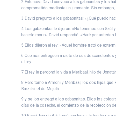
2 Entonces David convocó a los gabaonitas y les habl
comprometido mediante un juramento. Sin embargo, Sa
3 David preguntó a los gabaonitas: «¿Qué puedo hace
4 Los gabaonitas le dijeron: «No tenemos con Saúl y 
hacerlo morir». David respondió: «Haré por ustedes 
5 Ellos dijeron al rey: «Aquel hombre trató de exterm
6 Que nos entreguen a siete de sus descendientes y
el rey.
7 El rey le perdonó la vida a Meribaal, hijo de Jonat
8 Pero tomó a Armoní y Meribaal, los dos hijos que Ris
Barzilai, el de Mejolá,
9 y se los entregó a los gabaonitas. Ellos los colga
días de la cosecha, al comienzo de la recolección de
10 Rispá, hija de Aiá, tomó una lona y la tendió par