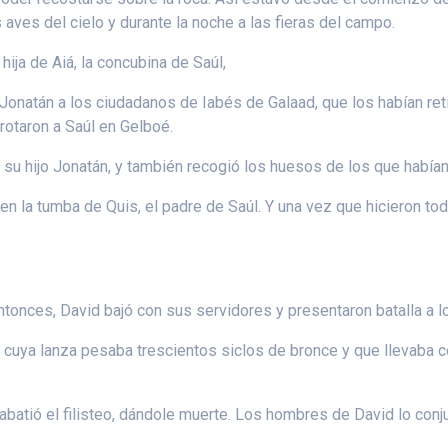
 aves del cielo y durante la noche a las fieras del campo.
ija de Aiá, la concubina de Saúl,
o Jonatán a los ciudadanos de Iabés de Galaad, que los habían re
rrotaron a Saúl en Gelboé.
e su hijo Jonatán, y también recogió los huesos de los que había
en la tumba de Quis, el padre de Saúl. Y una vez que hicieron to
 Entonces, David bajó con sus servidores y presentaron batalla a 
 cuya lanza pesaba trescientos siclos de bronce y que llevaba
y abatió el filisteo, dándole muerte. Los hombres de David lo conj