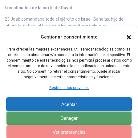
Los oficiales de la corte de David
23 Joab comandaba todo el ejército de Israel; Benaías, hijo de
Iehoiadá, estaba al frente de los queretos y peleteos.
Gestionar consentimiento
24 Adoram era el encargado del reclutamiento de trabajadores;
Josafat, hijo de Ajilud, el archivista;
Para ofrecer las mejores experiencias, utilizamos tecnologías como las
25 Seiá, el secretario; Sadoc y Abiatar, los sacerdotes.
cookies para almacenar y/o acceder a la información del dispositivo. El
consentimiento de estas tecnologías nos permitirá procesar datos como
26 También Irá, el jairita, era sacerdote de David.
el comportamiento de navegación o las identificaciones únicas en este
sitio. No consentir o retirar el consentimiento, puede afectar
negativamente a ciertas características y funciones.
Capítulo Anterior
Capítulo Siguiente
Gestionar los servicios
Aceptar
Denegar
Ver preferencias