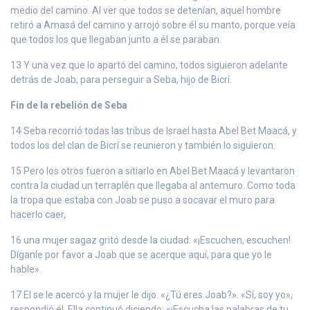
medio del camino. Al ver que todos se detenían, aquel hombre
retiró a Amasá del camino y arrojó sobre él su manto, porque veía
que todos los que llegaban junto a él se paraban.
13 Y una vez que lo apartó del camino, todos siguieron adelante
detrás de Joab, para perseguir a Seba, hijo de Bicrí.
Fin de la rebelión de Seba
14 Seba recorrió todas las tribus de Israel hasta Abel Bet Maacá, y
todos los del clan de Bicrí se reunieron y también lo siguieron.
15 Pero los otros fueron a sitiarlo en Abel Bet Maacá y levantaron
contra la ciudad un terraplén que llegaba al antemuro. Como toda
la tropa que estaba con Joab se puso a socavar el muro para
hacerlo caer,
16 una mujer sagaz gritó desde la ciudad: «¡Escuchen, escuchen!
Díganle por favor a Joab que se acerque aquí, para que yo le
hable».
17 El se le acercó y la mujer le dijo: «¿Tú eres Joab?». «Sí, soy yo»,
respondió él. Ella continuó diciendo: «¡Escucha las palabras de tu