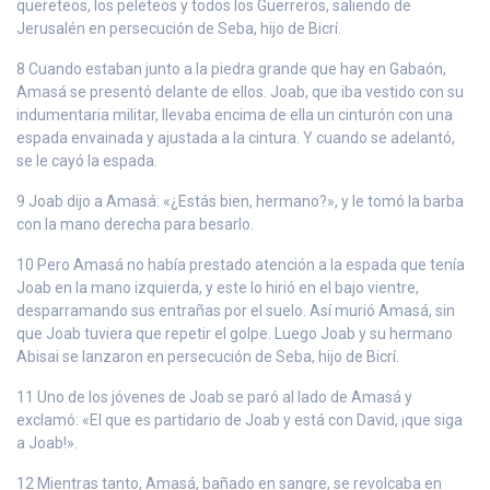
quereteos, los peleteos y todos los Guerreros, saliendo de
Jerusalén en persecución de Seba, hijo de Bicrí.
8 Cuando estaban junto a la piedra grande que hay en Gabaón,
Amasá se presentó delante de ellos. Joab, que iba vestido con su
indumentaria militar, llevaba encima de ella un cinturón con una
espada envainada y ajustada a la cintura. Y cuando se adelantó,
se le cayó la espada.
9 Joab dijo a Amasá: «¿Estás bien, hermano?», y le tomó la barba
con la mano derecha para besarlo.
10 Pero Amasá no había prestado atención a la espada que tenía
Joab en la mano izquierda, y este lo hirió en el bajo vientre,
desparramando sus entrañas por el suelo. Así murió Amasá, sin
que Joab tuviera que repetir el golpe. Luego Joab y su hermano
Abisai se lanzaron en persecución de Seba, hijo de Bicrí.
11 Uno de los jóvenes de Joab se paró al lado de Amasá y
exclamó: «El que es partidario de Joab y está con David, ¡que siga
a Joab!».
12 Mientras tanto, Amasá, bañado en sangre, se revolcaba en