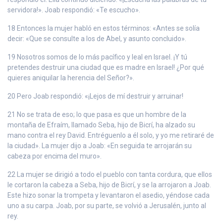
servidora!». Joab respondió: «Te escucho».
18 Entonces la mujer habló en estos términos: «Antes se solía
decir: «Que se consulte a los de Abel, y asunto concluido».
19 Nosotros somos de lo más pacífico y leal en Israel. ¡Y tú
pretendes destruir una ciudad que es madre en Israel! ¿Por qué
quieres aniquilar la herencia del Señor?».
20 Pero Joab respondió: «¡Lejos de mí destruir y arruinar!
21 No se trata de eso; lo que pasa es que un hombre de la
montaña de Efraím, llamado Seba, hijo de Bicrí, ha alzado su
mano contra el rey David. Entréguenlo a él solo, y yo me retiraré de
la ciudad». La mujer dijo a Joab: «En seguida te arrojarán su
cabeza por encima del muro».
22 La mujer se dirigió a todo el pueblo con tanta cordura, que ellos
le cortaron la cabeza a Seba, hijo de Bicrí, y se la arrojaron a Joab.
Este hizo sonar la trompeta y levantaron el asedio, yéndose cada
uno a su carpa. Joab, por su parte, se volvió a Jerusalén, junto al
rey.