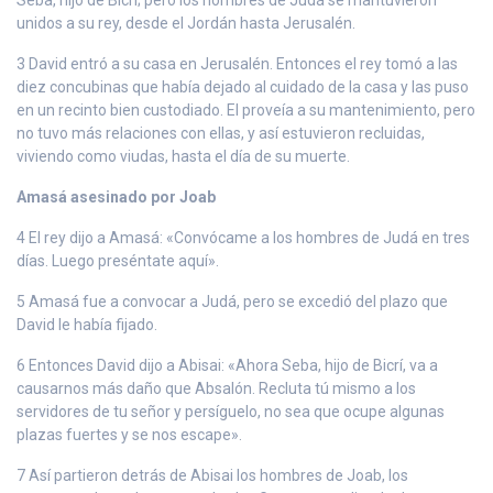
unidos a su rey, desde el Jordán hasta Jerusalén.
3 David entró a su casa en Jerusalén. Entonces el rey tomó a las
diez concubinas que había dejado al cuidado de la casa y las puso
en un recinto bien custodiado. El proveía a su mantenimiento, pero
no tuvo más relaciones con ellas, y así estuvieron recluidas,
viviendo como viudas, hasta el día de su muerte.
Amasá asesinado por Joab
4 El rey dijo a Amasá: «Convócame a los hombres de Judá en tres
días. Luego preséntate aquí».
5 Amasá fue a convocar a Judá, pero se excedió del plazo que
David le había fijado.
6 Entonces David dijo a Abisai: «Ahora Seba, hijo de Bicrí, va a
causarnos más daño que Absalón. Recluta tú mismo a los
servidores de tu señor y persíguelo, no sea que ocupe algunas
plazas fuertes y se nos escape».
7 Así partieron detrás de Abisai los hombres de Joab, los