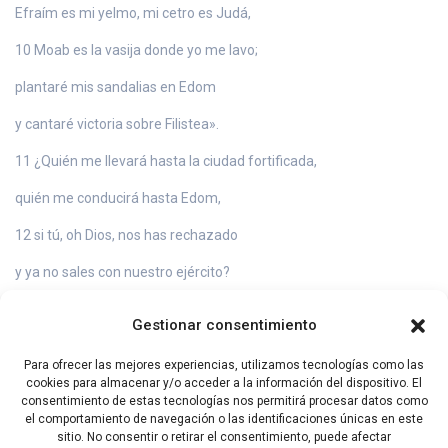
Efraím es mi yelmo, mi cetro es Judá,
10 Moab es la vasija donde yo me lavo;
plantaré mis sandalias en Edom
y cantaré victoria sobre Filistea».
11 ¿Quién me llevará hasta la ciudad fortificada,
quién me conducirá hasta Edom,
12 si tú, oh Dios, nos has rechazado
y ya no sales con nuestro ejército?
13 Danos tu ayuda contra el adversario,
Gestionar consentimiento
porque es inútil el auxilio de los hombres.
Para ofrecer las mejores experiencias, utilizamos tecnologías como las
14 Con Dios alcanzaremos la victoria
cookies para almacenar y/o acceder a la información del dispositivo. El
consentimiento de estas tecnologías nos permitirá procesar datos como
y él aplastará a nuestros enemigos.
el comportamiento de navegación o las identificaciones únicas en este
sitio. No consentir o retirar el consentimiento, puede afectar