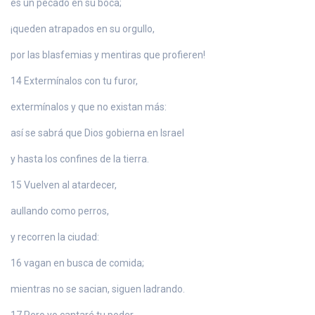
es un pecado en su boca;
¡queden atrapados en su orgullo,
por las blasfemias y mentiras que profieren!
14 Extermínalos con tu furor,
extermínalos y que no existan más:
así se sabrá que Dios gobierna en Israel
y hasta los confines de la tierra.
15 Vuelven al atardecer,
aullando como perros,
y recorren la ciudad:
16 vagan en busca de comida;
mientras no se sacian, siguen ladrando.
17 Pero yo cantaré tu poder,