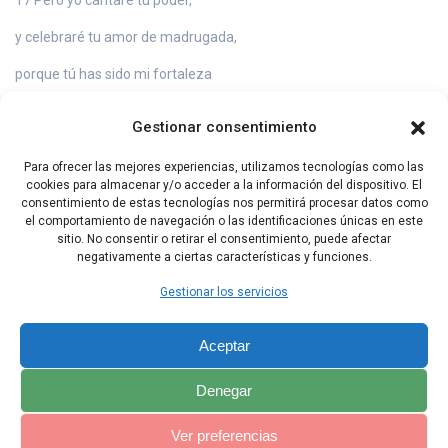
y celebraré tu amor de madrugada,
porque tú has sido mi fortaleza
y mi refugio en el peligro.
Gestionar consentimiento
18 ¡Yo te cantaré, fuerza mía,
Para ofrecer las mejores experiencias, utilizamos tecnologías como las
porque tú eres mi baluarte,
cookies para almacenar y/o acceder a la información del dispositivo. El
consentimiento de estas tecnologías nos permitirá procesar datos como
Dios de misericordia!
el comportamiento de navegación o las identificaciones únicas en este
sitio. No consentir o retirar el consentimiento, puede afectar
negativamente a ciertas características y funciones.
Capítulo Anterior
Capítulo Siguiente
Gestionar los servicios
Aceptar
Denegar
Ver preferencias