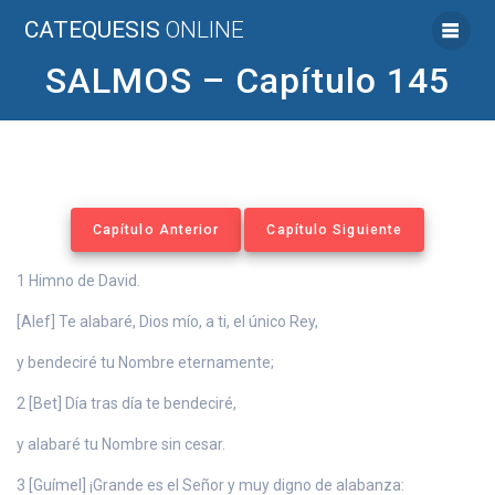
Saltar
CATEQUESIS
ONLINE
al
contenido
SALMOS – Capítulo 145
Capítulo Anterior
Capítulo Siguiente
1 Himno de David.
[Alef] Te alabaré, Dios mío, a ti, el único Rey,
y bendeciré tu Nombre eternamente;
2 [Bet] Día tras día te bendeciré,
y alabaré tu Nombre sin cesar.
3 [Guímel] ¡Grande es el Señor y muy digno de alabanza: