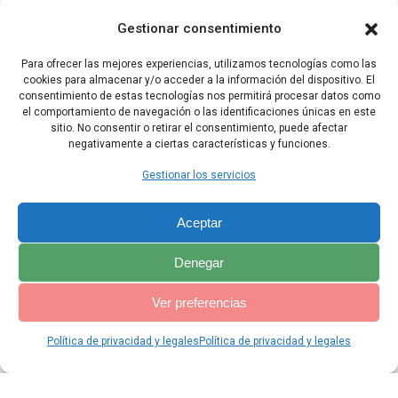
y destruye a los malvados.
Gestionar consentimiento
21 [Tau] Mi boca proclamará la alabanza del Señor:
Para ofrecer las mejores experiencias, utilizamos tecnologías como las
que todos los vivientes bendigan su santo Nombre,
cookies para almacenar y/o acceder a la información del dispositivo. El
consentimiento de estas tecnologías nos permitirá procesar datos como
desde ahora y para siempre.
el comportamiento de navegación o las identificaciones únicas en este
sitio. No consentir o retirar el consentimiento, puede afectar
negativamente a ciertas características y funciones.
Capítulo Anterior
Capítulo Siguiente
Gestionar los servicios
Aceptar
Denegar
Ver preferencias
Política de privacidad y legales
Política de privacidad y legales