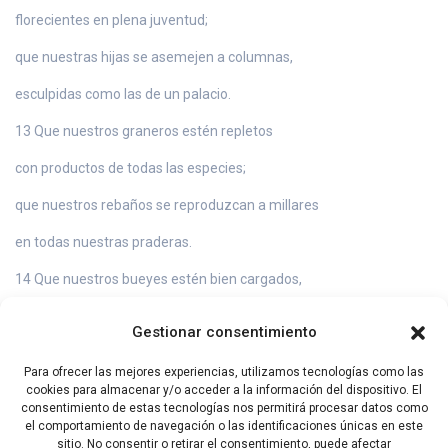
florecientes en plena juventud;
que nuestras hijas se asemejen a columnas,
esculpidas como las de un palacio.
13 Que nuestros graneros estén repletos
con productos de todas las especies;
que nuestros rebaños se reproduzcan a millares
en todas nuestras praderas.
14 Que nuestros bueyes estén bien cargados,
que no haya brechas ni aberturas en los muros
Gestionar consentimiento
ni gritos de angustia en nuestras plazas.
Para ofrecer las mejores experiencias, utilizamos tecnologías como las
15 ¡Feliz el pueblo que tiene todo esto,
cookies para almacenar y/o acceder a la información del dispositivo. El
consentimiento de estas tecnologías nos permitirá procesar datos como
feliz el pueblo cuyo Dios es el Señor!
el comportamiento de navegación o las identificaciones únicas en este
sitio. No consentir o retirar el consentimiento, puede afectar