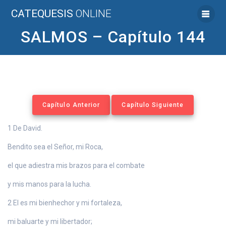
Saltar
CATEQUESIS
ONLINE
al
contenido
SALMOS – Capítulo 144
Capítulo Anterior
Capítulo Siguiente
1 De David.
Bendito sea el Señor, mi Roca,
el que adiestra mis brazos para el combate
y mis manos para la lucha.
2 El es mi bienhechor y mi fortaleza,
mi baluarte y mi libertador;