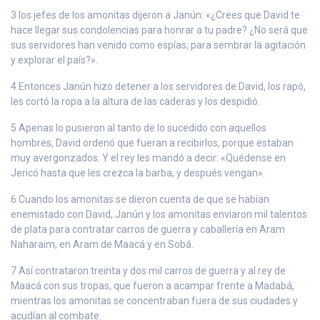
3 los jefes de los amonitas dijeron a Janún: «¿Crees que David te
hace llegar sus condolencias para honrar a tu padre? ¿No será que
sus servidores han venido como espías, para sembrar la agitación
y explorar el país?».
4 Entonces Janún hizo detener a los servidores de David, los rapó,
les cortó la ropa a la altura de las caderas y los despidió.
5 Apenas lo pusieron al tanto de lo sucedido con aquellos
hombres, David ordenó que fueran a recibirlos, porque estaban
muy avergonzados. Y el rey les mandó a decir: «Quédense en
Jericó hasta que les crezca la barba, y después vengan».
6 Cuando los amonitas se dieron cuenta de que se habían
enemistado con David, Janún y los amonitas enviaron mil talentos
de plata para contratar carros de guerra y caballería en Aram
Naharaim, en Aram de Maacá y en Sobá.
7 Así contrataron treinta y dos mil carros de guerra y al rey de
Maacá con sus tropas, que fueron a acampar frente a Madabá,
mientras los amonitas se concentraban fuera de sus ciudades y
acudían al combate.