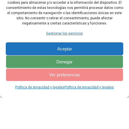
Israel los había derrotado, hicieron las paces con David y le
cookies para almacenar y/o acceder a la información del dispositivo. El
quedaron sometidos. En adelante, los arameos no quisieron
consentimiento de estas tecnologías nos permitirá procesar datos como
prestar más ayuda a los amonitas.
el comportamiento de navegación o las identificaciones únicas en este
sitio. No consentir o retirar el consentimiento, puede afectar
negativamente a ciertas características y funciones.
Capítulo Anterior
Capítulo Siguiente
Gestionar los servicios
Aceptar
Denegar
Ver preferencias
Política de privacidad y legales
Política de privacidad y legales
© 2026 Catequesis Online. Construido utilizando WordPress y el
Materialis Theme