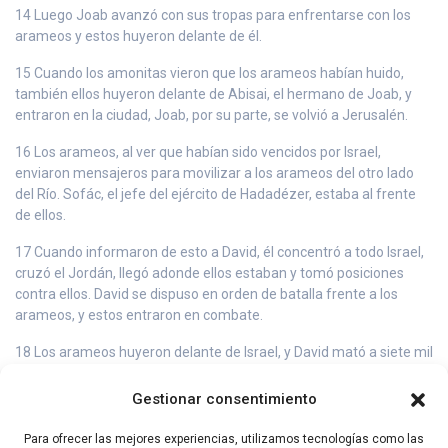
14 Luego Joab avanzó con sus tropas para enfrentarse con los
arameos y estos huyeron delante de él.
15 Cuando los amonitas vieron que los arameos habían huido,
también ellos huyeron delante de Abisai, el hermano de Joab, y
entraron en la ciudad, Joab, por su parte, se volvió a Jerusalén.
16 Los arameos, al ver que habían sido vencidos por Israel,
enviaron mensajeros para movilizar a los arameos del otro lado
del Río. Sofác, el jefe del ejército de Hadadézer, estaba al frente
de ellos.
17 Cuando informaron de esto a David, él concentró a todo Israel,
cruzó el Jordán, llegó adonde ellos estaban y tomó posiciones
contra ellos. David se dispuso en orden de batalla frente a los
arameos, y estos entraron en combate.
18 Los arameos huyeron delante de Israel, y David mató a siete mil
soldados de caballería y cuarenta mil hombres de a pie. También
dio muerte a Sofác, el jefe del ejército.
Gestionar consentimiento
19 Cuando los que estaban al servicio de Hadadézer vieron que
Para ofrecer las mejores experiencias, utilizamos tecnologías como las