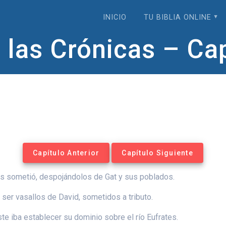
INICIO
TU BIBLIA ONLINE
 las Crónicas – Ca
Capítulo Anterior
Capítulo Siguiente
los sometió, despojándolos de Gat y sus poblados.
 ser vasallos de David, sometidos a tributo.
te iba establecer su dominio sobre el río Eufrates.