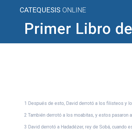
Saltar
CATEQUESIS
ONLINE
al
contenido
Primer Libro de
1 Después de esto, David derrotó a los filisteos y 
2 También derrotó a los moabitas, y estos pasaron a
3 David derrotó a Hadadézer, rey de Sobá, cuando es