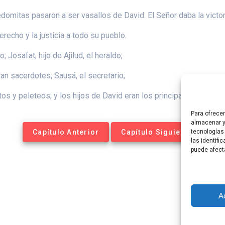
mitas pasaron a ser vasallos de David. El Señor daba la victo
erecho y la justicia a todo su pueblo.
; Josafat, hijo de Ajilud, el heraldo;
eran sacerdotes; Sausá, el secretario;
s y peleteos; y los hijos de David eran los principales al lado d
Para ofrece
almacenar y
Capítulo Anterior
Capítulo Siguiente
tecnologías
las identifi
puede afect
A
tequesis Online. Construido utilizando WordPress y el
Materia