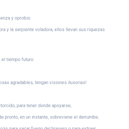
üenza y oprobio.
ora y la serpiente voladora, ellos llevan sus riquezas
 el tiempo futuro.
cosas agradables, tengan visiones ilusorias!
etorcido, para tener donde apoyarse,
e pronto, en un instante, sobreviene el derrumbe;
rozo para sacar fuego del brasero o para extraer