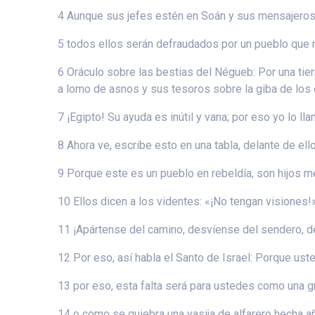
4 Aunque sus jefes estén en Soán y sus mensajeros
5 todos ellos serán defraudados por un pueblo que n
6 Oráculo sobre las bestias del Négueb: Por una tierr
a lomo de asnos y sus tesoros sobre la giba de los 
7 ¡Egipto! Su ayuda es inútil y vana; por eso yo lo lla
8 Ahora ve, escribe esto en una tabla, delante de ello
9 Porque este es un pueblo en rebeldía, son hijos m
10 Ellos dicen a los videntes: «¡No tengan visiones!
11 ¡Apártense del camino, desvíense del sendero, de
12 Por eso, así habla el Santo de Israel: Porque ust
13 por eso, esta falta será para ustedes como una g
14 o como se quiebra una vasija de alfarero hecha a