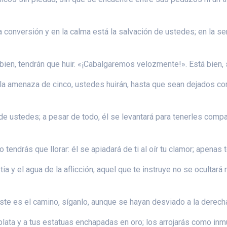
la conversión y en la calma está la salvación de ustedes; en la s
á bien, tendrán que huir. «¡Cabalgaremos velozmente!». Está bie
e la amenaza de cinco, ustedes huirán, hasta que sean dejados c
e ustedes; a pesar de todo, él se levantará para tenerles compas
 tendrás que llorar: él se apiadará de ti al oír tu clamor; apenas
ia y el agua de la aflicción, aquel que te instruye no se ocultar
ste es el camino, síganlo, aunque se hayan desviado a la derecha
lata y a tus estatuas enchapadas en oro; los arrojarás como inmun