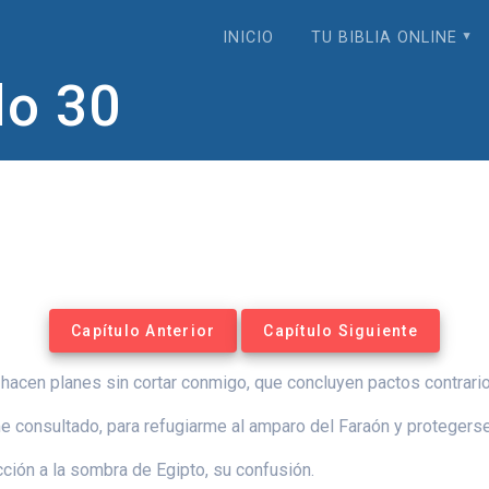
INICIO
TU BIBLIA ONLINE
lo 30
Capítulo Anterior
Capítulo Siguiente
hacen planes sin cortar conmigo, que concluyen pactos contrarios
e consultado, para refugiarme al amparo del Faraón y protegerse
ción a la sombra de Egipto, su confusión.