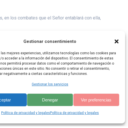
s, en los combates que el Señor entablará con ella,
y ancha, con fuego y leña en abundancia, y el soplo
Gestionar consentimiento
r las mejores experiencias, utilizamos tecnologías como las cookies para
/o acceder a la información del dispositivo. El consentimiento de estas
 nos permitirá procesar datos como el comportamiento de navegación o
caciones únicas en este sitio. No consentir o retirar el consentimiento,
ar negativamente a ciertas características y funciones.
Gestionar los servicios
ceptar
Denegar
Ver preferencias
lis Theme
Política de privacidad y legales
Política de privacidad y legales