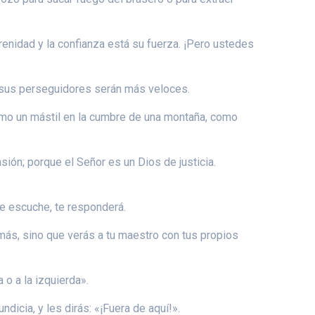
erenidad y la confianza está su fuerza. ¡Pero ustedes
n, sus perseguidores serán más veloces.
omo un mástil en la cumbre de una montaña, como
ión; porque el Señor es un Dios de justicia.
 te escuche, te responderá.
á más, sino que verás a tu maestro con tus propios
 o a la izquierda».
dicia, y les dirás: «¡Fuera de aquí!».