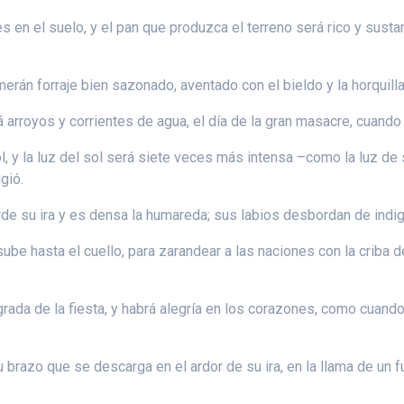
es en el suelo, y el pan que produzca el terreno será rico y sus
rán forraje bien sazonado, aventado con el bieldo y la horquilla
á arroyos y corrientes de agua, el día de la gran masacre, cuando
ol, y la luz del sol será siete veces más intensa –como la luz de
gió.
rde su ira y es densa la humareda; sus labios desbordan de ind
be hasta el cuello, para zarandear a las naciones con la criba de
da de la fiesta, y habrá alegría en los corazones, como cuando s
brazo que se descarga en el ardor de su ira, en la llama de un fu