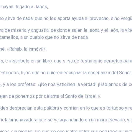
 hayan llegado a Janés,
o sirve de nada, que no les aporta ayuda ni provecho, sino verg
a de miseria y angustia, de donde salen la leona y el león, la víb
camellos, a un pueblo que no sirve de nada.
mé: «Rahab, la inmóvil».
s, e inscríbelo en un libro: que sirva de testimonio perpetuo para
entirosos, hijos que no quieren escuchar la enseñanza del Señor.
», y a los profetas: «¡No nos vaticinen la verdad! ¡Háblennos de 
jen de ponernos por delante al Santo de Israel!».
edes desprecian esta palabra y confían en lo que es tortuoso y r
rieta amenazadora que se va agrandando en un muro elevado, y d
ñicos sin piedad, sin que se encuentre entre sus pedazos ni un t