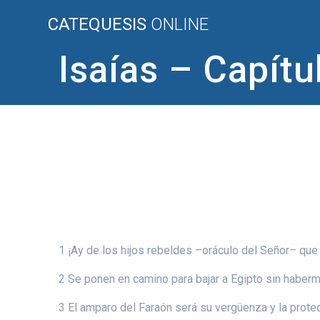
Saltar
CATEQUESIS
ONLINE
al
contenido
Isaías – Capítu
1 ¡Ay de los hijos rebeldes –oráculo del Señor– que 
2 Se ponen en camino para bajar a Egipto sin haberm
3 El amparo del Faraón será su vergüenza y la protec