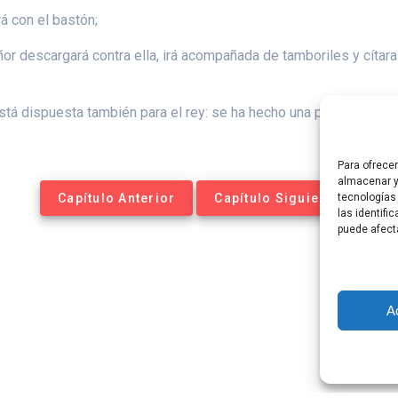
á con el bastón;
r descargará contra ella, irá acompañada de tamboriles y cítara
tá dispuesta también para el rey: se ha hecho una pira profunda 
Para ofrece
almacenar y
Capítulo Anterior
Capítulo Siguiente
tecnologías
las identifi
puede afect
A
tequesis Online. Construido utilizando WordPress y el
Materia