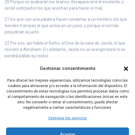
20 Porque se acabarán los tiranos, desaparecerá el insolente, y
serán extirpados los que acechan para hacer el mal,
21 los que con una palabra hacen condenar a un hombre, los que
tienden trampas al que actúa en un juicio, y porque sí nomás
perjudican al justo.
22 Por eso, así habla el Señor, el Dios de la casa de Jacob, el que
rescató a Abraham: En adelante, Jacob no se avergonzará ni se
pondrá pálido su rostro
23 Porque, al ver lo que hago en medio de él, proclamarán que mi
Gestionar consentimiento
Nombre es santo, proclamarán santo al Santo de Jacob y temerán
al Dios de Israel.
Para ofrecer las mejores experiencias, utilizamos tecnologías como las
cookies para almacenar y/o acceder a la información del dispositivo. El
24 Los espíritus extraviados llegarán a entender y los
consentimiento de estas tecnologías nos permitirá procesar datos como
recalcitrantes aceptarán la enseñanza.
el comportamiento de navegación o las identificaciones únicas en este
sitio. No consentir o retirar el consentimiento, puede afectar
negativamente a ciertas características y funciones.
Capítulo Anterior
Capítulo Siguiente
Gestionar los servicios
Aceptar