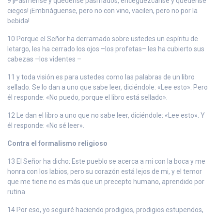
9 ¡Pásmense y quédense pasmados, enceguézcanse y quédense
ciegos! ¡Embriáguense, pero no con vino, vacilen, pero no por la
bebida!
10 Porque el Señor ha derramado sobre ustedes un espíritu de
letargo, les ha cerrado los ojos –los profetas– les ha cubierto sus
cabezas –los videntes –
11 y toda visión es para ustedes como las palabras de un libro
sellado. Se lo dan a uno que sabe leer, diciéndole: «Lee esto». Pero
él responde: «No puedo, porque el libro está sellado».
12 Le dan el libro a uno que no sabe leer, diciéndole: «Lee esto». Y
él responde: «No sé leer».
Contra el formalismo religioso
13 El Señor ha dicho: Este pueblo se acerca a mi con la boca y me
honra con los labios, pero su corazón está lejos de mi, y el temor
que me tiene no es más que un precepto humano, aprendido por
rutina.
14 Por eso, yo seguiré haciendo prodigios, prodigios estupendos,