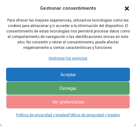
15 El Señor secará el golfo del mar de Egipto y agitará su mano
contra el Río: con su soplo abrasador, lo dividirá en siete brazos, y
Gestionar consentimiento
hará que se lo pueda pasar en sandalias,
Para ofrecer las mejores experiencias, utilizamos tecnologías como las
16 Habrá un camino para el resto de su pueblo. para lo que haya
cookies para almacenar y/o acceder a la información del dispositivo. El
quedado de Asiria, como lo hubo para Israel cuando subió del país
consentimiento de estas tecnologías nos permitirá procesar datos como
de Egipto.
el comportamiento de navegación o las identificaciones únicas en este
sitio. No consentir o retirar el consentimiento, puede afectar
negativamente a ciertas características y funciones.
Capítulo Anterior
Capítulo Siguiente
Gestionar los servicios
Aceptar
Denegar
Ver preferencias
Política de privacidad y legales
Política de privacidad y legales