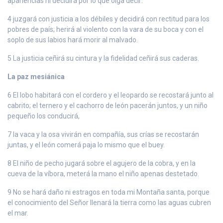
apariencias ni decidirá por lo que oiga decir:
4 juzgará con justicia a los débiles y decidirá con rectitud para los
pobres de país; herirá al violento con la vara de su boca y con el
soplo de sus labios hará morir al malvado.
5 La justicia ceñirá su cintura y la fidelidad ceñirá sus caderas.
La paz mesiánica
6 El lobo habitará con el cordero y el leopardo se recostará junto al
cabrito; el ternero y el cachorro de león pacerán juntos, y un niño
pequeño los conducirá,
7 la vaca y la osa vivirán en compañía, sus crías se recostarán
juntas, y el león comerá paja lo mismo que el buey.
8 El niño de pecho jugará sobre el agujero de la cobra, y en la
cueva de la víbora, meterá la mano el niño apenas destetado.
9 No se hará daño ni estragos en toda mi Montaña santa, porque
el conocimiento del Señor llenará la tierra como las aguas cubren
el mar.