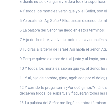
ardiente no se extinguirá y arderá toda la superficie
4 Y todos los mortales verán que yo, el Señor, soy e
5 Yo exclamé: ¡Ay, Señor! Ellos andan diciendo de mí
6 La palabra del Señor me llegó en estos términos:
7 Hijo del hombre, vuelve tu rostro hacia Jerusalén, va
8 Tú dirás a la tierra de Israel: Así habla el Señor: Aq
9 Porque quiero extirpar de ti al justo y al impío, p
10 Y todos los mortales sabrán que yo, el Señor, he 
11 Y tú, hijo de hombre, gime; agobiado por el dolor,
12 Y cuando te pregunten: «¿Por qué gimes?», tú les
decaerán todos los espíritus y flaquearán todas las r
13 La palabra del Señor me llegó en estos términos: