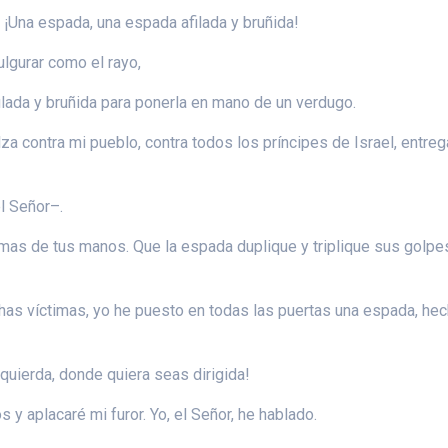
r: ¡Una espada, una espada afilada y bruñida!
ulgurar como el rayo,
filada y bruñida para ponerla en mano de un verdugo.
alza contra mi pueblo, contra todos los príncipes de Israel, entr
l Señor–.
almas de tus manos. Que la espada duplique y triplique sus golpe
s víctimas, yo he puesto en todas las puertas una espada, hech
zquierda, donde quiera seas dirigida!
y aplacaré mi furor. Yo, el Señor, he hablado.