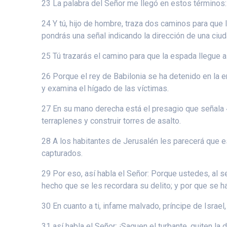
23 La palabra del Señor me llegó en estos términos:
24 Y tú, hijo de hombre, traza dos caminos para que
pondrás una señal indicando la dirección de una ciud
25 Tú trazarás el camino para que la espada llegue a
26 Porque el rey de Babilonia se ha detenido en la en
y examina el hígado de las víctimas.
27 En su mano derecha está el presagio que señala «Je
terraplenes y construir torres de asalto.
28 A los habitantes de Jerusalén les parecerá que es
capturados.
29 Por eso, así habla el Señor: Porque ustedes, al 
hecho que se les recordara su delito; y por que se 
30 En cuanto a ti, infame malvado, príncipe de Israel
31 así habla el Señor: ¡Saquen el turbante, quiten la