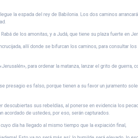
 llegue la espada del rey de Babilonia. Los dos caminos arrancar
ad.
 Rabá de los amonitas, y a Judá, que tiene su plaza fuerte en Je
crucijada, allí donde se bifurcan los caminos, para consultar los
rusalén», para ordenar la matanza, lanzar el grito de guerra, col
e presagio es falso, porque tienen a su favor un juramento solem
ser descubiertas sus rebeldías, al ponerse en evidencia los pec
han acordado de ustedes, por eso, serán capturados.
, cuyo día ha llegado al mismo tiempo que la expiación final,
 diadema! Esto ya no será más así: lo humilde será elevado, lo ex