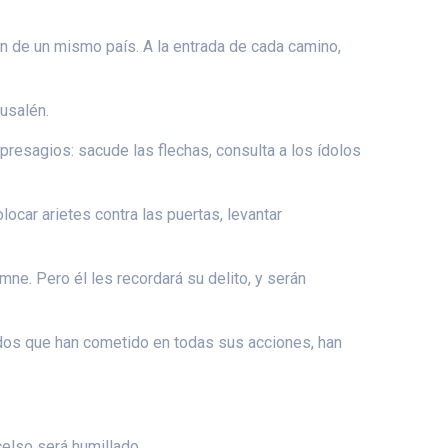
án de un mismo país. A la entrada de cada camino,
rusalén.
 presagios: sacude las flechas, consulta a los ídolos
ocar arietes contra las puertas, levantar
ne. Pero él les recordará su delito, y serán
ados que han cometido en todas sus acciones, han
celso será humillado.