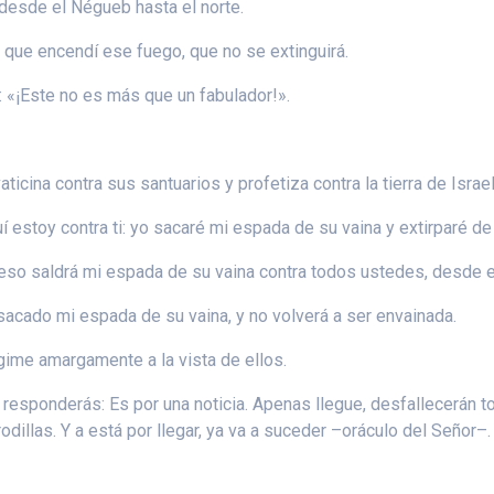
, desde el Négueb hasta el norte.
l que encendí ese fuego, que no se extinguirá.
: «¡Este no es más que un fabulador!».
ticina contra sus santuarios y profetiza contra la tierra de Israel
uí estoy contra ti: yo sacaré mi espada de su vaina y extirparé de t
or eso saldrá mi espada de su vaina contra todos ustedes, desde el
sacado mi espada de su vaina, y no volverá a ser envainada.
 gime amargamente a la vista de ellos.
 responderás: Es por una noticia. Apenas llegue, desfallecerán 
odillas. Y a está por llegar, ya va a suceder –oráculo del Señor–.