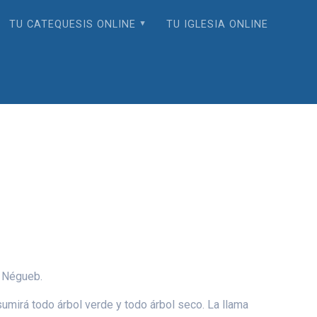
TU CATEQUESIS ONLINE
TU IGLESIA ONLINE
l Négueb.
sumirá todo árbol verde y todo árbol seco. La llama