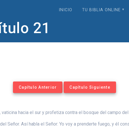
INICIO
TU BIBLIA ONLINE
ítulo 21
Capítulo Anterior
Capítulo Siguiente
r, vaticina hacia el sur y profetiza contra el bosque del campo de
del Señor. Así habla el Señor: Yo voy a prenderte fuego, y él con