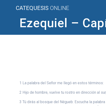
Saltar
CATEQUESIS
ONLINE
al
contenido
Ezequiel – Cap
1 La palabra del Señor me llegó en estos términos:
2 Hijo de hombre, vuelve tu rostro en dirección al su
3 Tú dirás al bosque del Négueb: Escucha la palabra 