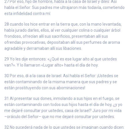
27 Por eso, hijo de hombre, habla a la casa de Israel y diles: Así
habla el Señor: Sus padres me ultrajaron más todavía, cometiendo
esta infidelidad contra mí:
28 cuando los hice entrar en la tierra que, con la mano levantada,
había jurado darles, ellos, al ver cualquier colina o cualquier árbol
frondoso, ofrecían allí sus sacrificios, presentaban allí sus
ofrendas provocativas, depositaban allí sus perfumes de aroma
agradable y derramaban allí sus libaciones.
29 Yo les dije entonces: «¿Qué es ese lugar alto al que ustedes
van?». Y lo llamaron «Lugar alto» hasta el día de hoy.
30 Por eso, di a la casa de Israel: Así habla el Señor: ¡Ustedes se
están contaminando de la misma manera que sus padres y se
están prostituyendo con sus abominaciones!
31 Al presentar sus dones, inmolando a sus hijos en el fuego, se
están contaminando con todos sus hijos hasta el día de hoy, ¿y yo
me dejaré consultar por ustedes, casa de Israel? Juro por mi vida
–oráculo del Señor– que no me dejaré consultar por ustedes.
32 No sucederá nada de lo que ustedes se imaginan cuando dicen: