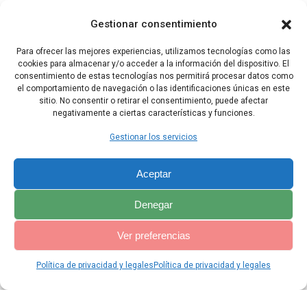
43 Allí se acordarán de su conducta y de todas las acciones con las
cuales se han contaminado, y sentirán asco de ustedes mismos a
Gestionar consentimiento
causa de todas las maldades que han cometido.
Para ofrecer las mejores experiencias, utilizamos tecnologías como las
44 Y ustedes, casa de Israel, sabrán que yo soy el Señor, cuando
cookies para almacenar y/o acceder a la información del dispositivo. El
actúe en favor de ustedes a causa de mi Nombre, y no según su
consentimiento de estas tecnologías nos permitirá procesar datos como
mala conducta y sus acciones corrompidas –oráculo del Señor–.
el comportamiento de navegación o las identificaciones únicas en este
sitio. No consentir o retirar el consentimiento, puede afectar
negativamente a ciertas características y funciones.
Capítulo Anterior
Capítulo Siguiente
Gestionar los servicios
Aceptar
Denegar
Ver preferencias
Política de privacidad y legales
Política de privacidad y legales