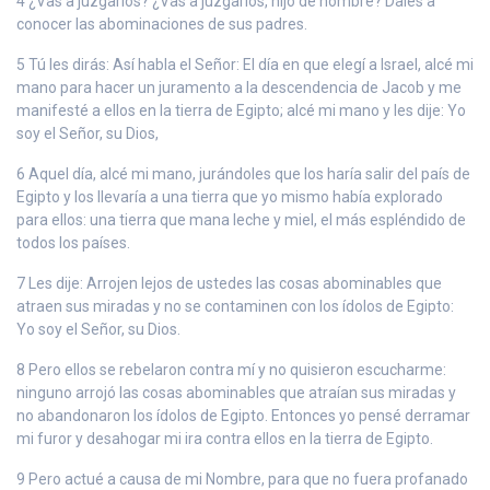
4 ¿Vas a juzgarlos? ¿Vas a juzgarlos, hijo de hombre? Dales a
conocer las abominaciones de sus padres.
5 Tú les dirás: Así habla el Señor: El día en que elegí a Israel, alcé mi
mano para hacer un juramento a la descendencia de Jacob y me
manifesté a ellos en la tierra de Egipto; alcé mi mano y les dije: Yo
soy el Señor, su Dios,
6 Aquel día, alcé mi mano, jurándoles que los haría salir del país de
Egipto y los llevaría a una tierra que yo mismo había explorado
para ellos: una tierra que mana leche y miel, el más espléndido de
todos los países.
7 Les dije: Arrojen lejos de ustedes las cosas abominables que
atraen sus miradas y no se contaminen con los ídolos de Egipto:
Yo soy el Señor, su Dios.
8 Pero ellos se rebelaron contra mí y no quisieron escucharme:
ninguno arrojó las cosas abominables que atraían sus miradas y
no abandonaron los ídolos de Egipto. Entonces yo pensé derramar
mi furor y desahogar mi ira contra ellos en la tierra de Egipto.
9 Pero actué a causa de mi Nombre, para que no fuera profanado