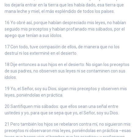
los dejaría entrar en la tierra que les había dado, esa tierra que
mana leche y miel, el más espléndido de todos los países.
16 Yo obré así, porque habían despreciado mis leyes, no habían
seguido mis preceptos y habían profanado mis sábados, por el
apego que tenían a sus ídolos.
17 Con todo, tuve compasión de ellos, de manera que no los
destruí ni los exterminé en el desierto.
18 Dije entonces a sus hijos en el desierto: No sigan los preceptos
de sus padres, no observen sus leyes ni se contaminen con sus
ídolos.
19 Yo, el Señor, soy su Dios; sigan mis preceptos y observen mis
leyes, poniéndolas en práctica.
20 Santifiquen mis sábados: que ellos sean una señal entre
ustedes y yo, para que se sepa que yo, el Señor, soy su Dios.
21 Pero también los hijos se rebelaron contra mí, no siguieron mis
preceptos ni observaron mis leyes, poniéndolas en práctica –esas
leyes que hacen vivir al hombre que las practica– y profanaron