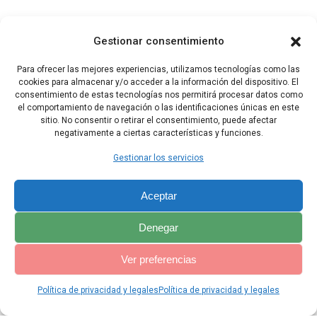
28 Hay dos cosas que me entristecen y por una tercera se
enciende mi enojo: un guerrero sumido en la indigencia, los
Gestionar consentimiento
hombres inteligentes tratados con desprecio y el que vuelve de la
justicia al pecado: a este, el Señor lo destina a la espada.
Para ofrecer las mejores experiencias, utilizamos tecnologías como las
cookies para almacenar y/o acceder a la información del dispositivo. El
29 Difícilmente un comerciante se libra de incurrir en falta, y un
consentimiento de estas tecnologías nos permitirá procesar datos como
negociante no estará exento de pecado.
el comportamiento de navegación o las identificaciones únicas en este
sitio. No consentir o retirar el consentimiento, puede afectar
negativamente a ciertas características y funciones.
Capítulo Anterior
Capítulo Siguiente
Gestionar los servicios
Aceptar
Denegar
Ver preferencias
Política de privacidad y legales
Política de privacidad y legales