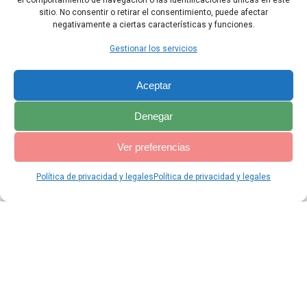
hermana y mi madre».
el comportamiento de navegación o las identificaciones únicas en este
sitio. No consentir o retirar el consentimiento, puede afectar
negativamente a ciertas características y funciones.
Capítulo Anterior
Capítulo Siguiente
Gestionar los servicios
Aceptar
Denegar
Ver preferencias
Política de privacidad y legales
Política de privacidad y legales
© 2026 Catequesis Online. Construido utilizando WordPress y el
Materialis Theme