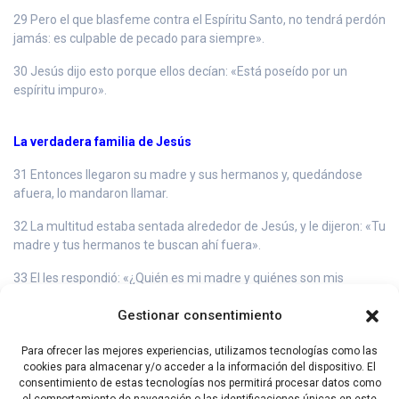
29 Pero el que blasfeme contra el Espíritu Santo, no tendrá perdón
jamás: es culpable de pecado para siempre».
30 Jesús dijo esto porque ellos decían: «Está poseído por un
espíritu impuro».
La verdadera familia de Jesús
31 Entonces llegaron su madre y sus hermanos y, quedándose
afuera, lo mandaron llamar.
32 La multitud estaba sentada alrededor de Jesús, y le dijeron: «Tu
madre y tus hermanos te buscan ahí fuera».
33 El les respondió: «¿Quién es mi madre y quiénes son mis
hermanos?».
Gestionar consentimiento
34 Y dirigiendo su mirada sobre los que estaban sentados
alrededor de él, dijo: «Estos son mi madre y mis hermanos.
Para ofrecer las mejores experiencias, utilizamos tecnologías como las
cookies para almacenar y/o acceder a la información del dispositivo. El
35 Porque el que hace la voluntad de Dios, ese es mi hermano, mi
consentimiento de estas tecnologías nos permitirá procesar datos como