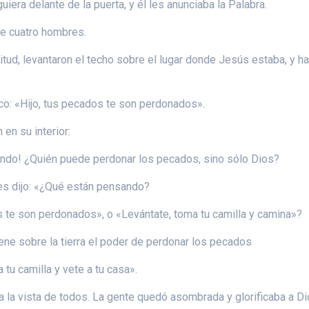
uiera delante de la puerta, y él les anunciaba la Palabra.
tre cuatro hombres.
titud, levantaron el techo sobre el lugar donde Jesús estaba, y h
tico: «Hijo, tus pecados te son perdonados».
en su interior:
ndo! ¿Quién puede perdonar los pecados, sino sólo Dios?
les dijo: «¿Qué están pensando?
os te son perdonados», o «Levántate, toma tu camilla y camina»?
ne sobre la tierra el poder de perdonar los pecados
 tu camilla y vete a tu casa».
 a la vista de todos. La gente quedó asombrada y glorificaba a D