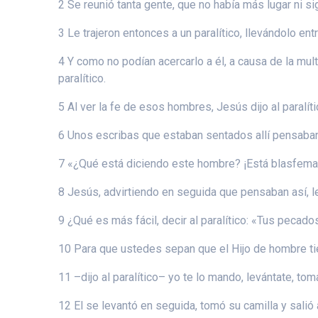
2 Se reunió tanta gente, que no había más lugar ni sig
3 Le trajeron entonces a un paralítico, llevándolo en
4 Y como no podían acercarlo a él, a causa de la mul
paralítico.
5 Al ver la fe de esos hombres, Jesús dijo al paralí
6 Unos escribas que estaban sentados allí pensaban 
7 «¿Qué está diciendo este hombre? ¡Está blasfema
8 Jesús, advirtiendo en seguida que pensaban así, 
9 ¿Qué es más fácil, decir al paralítico: «Tus pecad
10 Para que ustedes sepan que el Hijo de hombre tie
11 –dijo al paralítico– yo te lo mando, levántate, toma
12 El se levantó en seguida, tomó su camilla y salió