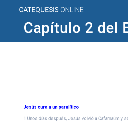
Saltar
CATEQUESIS
ONLINE
al
contenido
Capítulo 2 del
Jesús cura a un paralítico
1 Unos días después, Jesús volvió a Cafarnaúm y se 