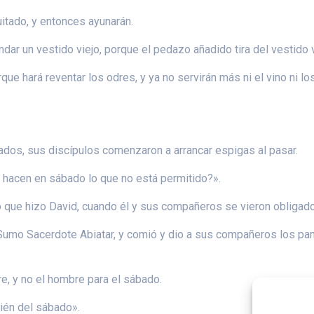
itado, y entonces ayunarán.
r un vestido viejo, porque el pedazo añadido tira del vestido v
e hará reventar los odres, y ya no servirán más ni el vino ni lo
os, sus discípulos comenzaron a arrancar espigas al pasar.
é hacen en sábado lo que no está permitido?».
o que hizo David, cuando él y sus compañeros se vieron obligad
 Sumo Sacerdote Abiatar, y comió y dio a sus compañeros los pa
e, y no el hombre para el sábado.
ién del sábado».