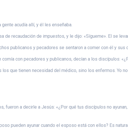
 gente acudía allí, y él les enseñaba.
esa de recaudación de impuestos, y le dijo: «Sígueme». El se levan
hos publicanos y pecadores se sentaron a comer con él y sus d
ue comía con pecadores y publicanos, decían a los discípulos: 
s los que tienen necesidad del médico, sino los enfermos. Yo no h
os, fueron a decirle a Jesús: «¿Por qué tus discípulos no ayunan
oso pueden ayunar cuando el esposo está con ellos? Es natural