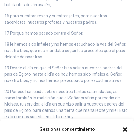
habitantes de Jerusalén,
16 para nuestros reyes y nuestros jefes, para nuestros
sacerdotes, nuestros profetas y nuestros padres.
17 Porque hemos pecado contra el Señor,
18 le hemos sido infieles y no hemos escuchado la voz del Señor,
nuestro Dios, que nos mandaba seguir los preceptos que él puso
delante de nosotros.
19 Desde el día en que el Señor hizo salir a nuestros padres del
país de Egipto, hasta el día de hoy, hemos sido infieles al Señor,
nuestro Dios, y no nos hemos preocupado por escuchar su voz.
20 Por eso han caído sobre nosotros tantas calamidades, así
como también la maldición que el Señor profirió por medio de
Moisés, tu servidor, el día en que hizo salir a nuestros padres del
país de Egipto, para darnos una tierra que mana leche y miel. Esto
es lo que nos sucede en el día de hoy.
21 Nosotros no hemos escuchado la voz del Señor, nuestro Dios,
Gestionar consentimiento
conforme a todas las palabras de los profetas que él nos envió.