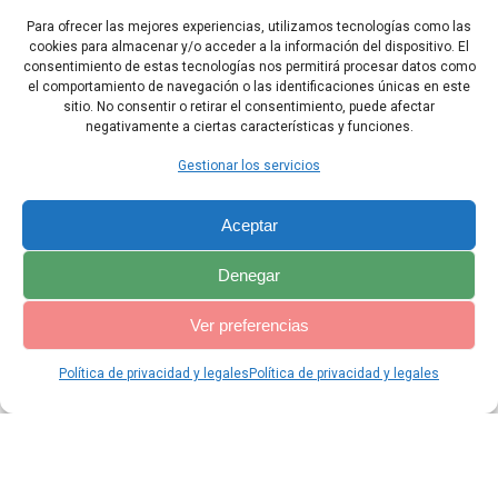
Para ofrecer las mejores experiencias, utilizamos tecnologías como las
22 Cada uno se dejó llevar por los caprichos de su corazón
cookies para almacenar y/o acceder a la información del dispositivo. El
perverso, sirviendo a otros dioses y haciendo el mal a los ojos del
consentimiento de estas tecnologías nos permitirá procesar datos como
Señor, nuestro Dios.
el comportamiento de navegación o las identificaciones únicas en este
sitio. No consentir o retirar el consentimiento, puede afectar
negativamente a ciertas características y funciones.
Índice Baruc
Capítulo Siguiente
Gestionar los servicios
Aceptar
Denegar
Ver preferencias
Política de privacidad y legales
Política de privacidad y legales
© 2026 Catequesis Online. Construido utilizando WordPress y el