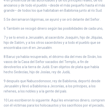
4 en presencia de las autoridades y de los príncipes reales, de los
ancianos y de todo el pueblo –desde el más pequeño hasta el más
grande– de todos los que habitaban en Babilonia junto al río Sud.
5 Se derramaron lágrimas, se ayunó y se oró delante del Señor .
6 También se recogió dinero según las posibilidades de cada uno,
7 y se lo envió a Jerusalén, al sacerdote Joaquím, hijo de Jilquías,
hijo de Salóm, y a los otros sacerdotes y a todo el pueblo que se
encontraba con él en Jerusalén.
8 Baruc ya había recuperado, el décimo día del mes de Siván, los
vasos de la Casa del Señor sacados del Templo, a fin de
devolverlos a la tierra de Judá. Eran objetos de plata que había
hecho Sedecías, hijo de Josías, rey de Judá,
9 después que Nabucodonosor, rey de Babilonia, deportó desde
Jerusalén y llevó a Babilonia a Jeconías, a los príncipes, a los
rehenes, a los nobles y a la gente del país.
10 Les escribieron lo siguiente: Aquí les enviamos dinero; compren
con él víctimas para los holocaustos y los sacrificios por el pecado,