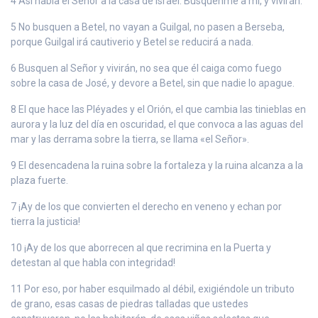
4 Así habla el Señor a la casa de Israel: Búsquenme a mí, y vivirán.
5 No busquen a Betel, no vayan a Guilgal, no pasen a Berseba,
porque Guilgal irá cautiverio y Betel se reducirá a nada.
6 Busquen al Señor y vivirán, no sea que él caiga como fuego
sobre la casa de José, y devore a Betel, sin que nadie lo apague.
8 El que hace las Pléyades y el Orión, el que cambia las tinieblas en
aurora y la luz del día en oscuridad, el que convoca a las aguas del
mar y las derrama sobre la tierra, se llama «el Señor».
9 El desencadena la ruina sobre la fortaleza y la ruina alcanza a la
plaza fuerte.
7 ¡Ay de los que convierten el derecho en veneno y echan por
tierra la justicia!
10 ¡Ay de los que aborrecen al que recrimina en la Puerta y
detestan al que habla con integridad!
11 Por eso, por haber esquilmado al débil, exigiéndole un tributo
de grano, esas casas de piedras talladas que ustedes