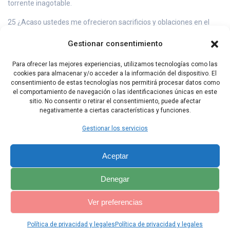
torrente inagotable.
25 ¿Acaso ustedes me ofrecieron sacrificios y oblaciones en el
desierto durante cuarenta años, casa de Israel?
Gestionar consentimiento
26 Ustedes se llevarán a Sicut, su rey, y a Queván, su dios estelar,
esos ídolos que se han fabricado,
Para ofrecer las mejores experiencias, utilizamos tecnologías como las
cookies para almacenar y/o acceder a la información del dispositivo. El
27 porque yo los deportaré más allá de Damasco, dice el Señor,
consentimiento de estas tecnologías nos permitirá procesar datos como
cuyo nombre es «Dios de los ejércitos».
el comportamiento de navegación o las identificaciones únicas en este
sitio. No consentir o retirar el consentimiento, puede afectar
negativamente a ciertas características y funciones.
Capítulo Anterior
Capítulo Siguiente
Gestionar los servicios
Aceptar
Denegar
Ver preferencias
Política de privacidad y legales
Política de privacidad y legales