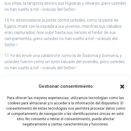
sus viñas; la langosta devoró sus higueras y olivares, ¡pero ustedes
no han vuelto a mí! –oráculo del Señor–.
10 Yo desencadené la peste contra ustedes, como la peste de
Egipto; maté con la espada a sus jóvenes, mientras sus caballos
eran capturados; hice subir hasta sus narices el hedor de sus
campamentos, ¡pero ustedes no han vuelto a mí! –oráculo del
Señor–.
11 Yo les envié una catástrofe como la de Sodoma y Gomorra, y
ustedes fueron como un tizón salvado del incendio, ¡pero ustedes
no han vuelto a mí! –oráculo del Señor–.
12 Por eso, mira cómo voy a tratarte, Israel; y ya que te voy a tratar
así, prepárate a enfrentarte con tu Dios, Israel.
Gestionar consentimiento
13 Porque el que forma las montañas y crea el viento, el que
Para ofrecer las mejores experiencias, utilizamos tecnologías como las
descubre al hombre cuál es sus designio, el que hace la aurora y
cookies para almacenar y/o acceder a la información del dispositivo. El
las tinieblas, el que camina sobre las alturas de la tierra, se llama
consentimiento de estas tecnologías nos permitirá procesar datos como
«Señor, Dios de los ejércitos».
el comportamiento de navegación o las identificaciones únicas en este
sitio. No consentir o retirar el consentimiento, puede afectar
negativamente a ciertas características y funciones.