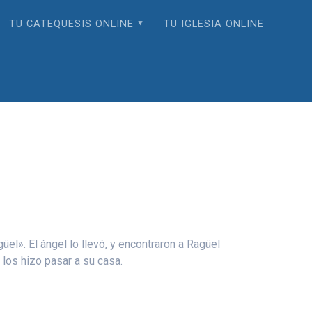
TU CATEQUESIS ONLINE
TU IGLESIA ONLINE
el». El ángel lo llevó, y encontraron a Ragüel
 los hizo pasar a su casa.