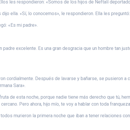
los les respondieron: «Somos de los hijos de Neftalí deportado
dijo ella. «Sí, lo conocemos», le respondieron. Ella les pregunt
regó: «Es mi padre».
 un padre excelente. Es una gran desgracia que un hombre tan ju
ron cordialmente. Después de lavarse y bañarse, se pusieron a 
ermana Sara».
sfruta de esta noche, porque nadie tiene más derecho que tú, herm
cercano. Pero ahora, hijo mío, te voy a hablar con toda franqueza
todos murieron la primera noche que iban a tener relaciones con 