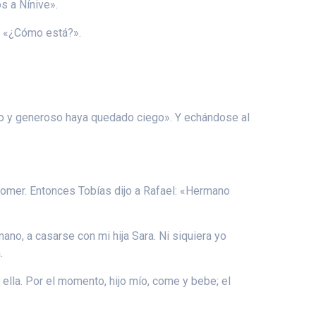
s a Nínive».
ó: «¿Cómo está?».
sto y generoso haya quedado ciego». Y echándose al
comer. Entonces Tobías dijo a Rafael: «Hermano
ano, a casarse con mi hija Sara. Ni siquiera yo
.
ella. Por el momento, hijo mío, come y bebe; el