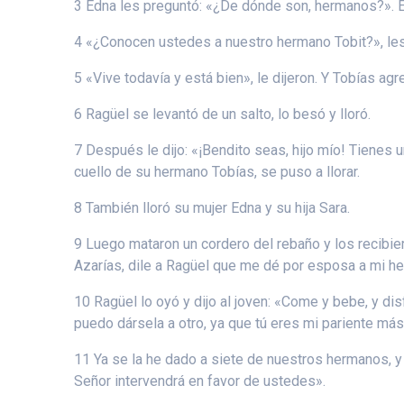
3 Edna les preguntó: «¿De dónde son, hermanos?». El
4 «¿Conocen ustedes a nuestro hermano Tobit?», les 
5 «Vive todavía y está bien», le dijeron. Y Tobías ag
6 Ragüel se levantó de un salto, lo besó y lloró.
7 Después le dijo: «¡Bendito seas, hijo mío! Tienes
cuello de su hermano Tobías, se puso a llorar.
8 También lloró su mujer Edna y su hija Sara.
9 Luego mataron un cordero del rebaño y los recibie
Azarías, dile a Ragüel que me dé por esposa a mi h
10 Ragüel lo oyó y dijo al joven: «Come y bebe, y di
puedo dársela a otro, ya que tú eres mi pariente más 
11 Ya se la he dado a siete de nuestros hermanos, y 
Señor intervendrá en favor de ustedes».