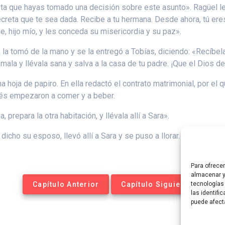
ta que hayas tomado una decisión sobre este asunto». Ragüel le r
ecreta que te sea dada. Recibe a tu hermana. Desde ahora, tú ere
e, hijo mío, y les conceda su misericordia y su paz».
ó, la tomó de la mano y se la entregó a Tobías, diciendo: «Recíbel
la y llévala sana y salva a la casa de tu padre. ¡Que el Dios d
na hoja de papiro. En ella redactó el contrato matrimonial, por e
ués empezaron a comer y a beber.
prepara la otra habitación, y llévala allí a Sara».
 dicho su esposo, llevó allí a Sara y se puso a llorar. Luego enjug
Para ofrece
almacenar y
Capítulo Anterior
Capítulo Siguiente
tecnologías
las identifi
puede afect