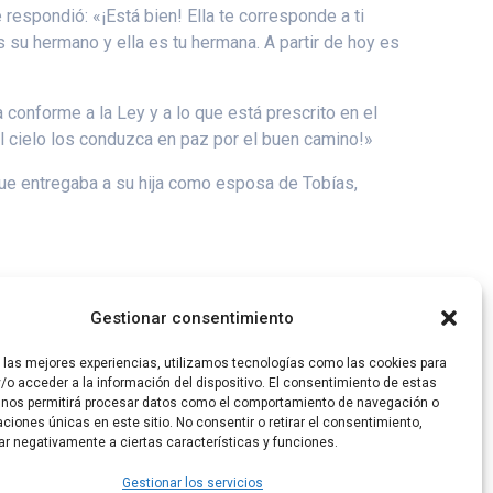
espondió: «¡Está bien! Ella te corresponde a ti
s su hermano y ella es tu hermana. A partir de hoy es
a conforme a la Ley y a lo que está prescrito en el
el cielo los conduzca en paz por el buen camino!»
l que entregaba a su hija como esposa de Tobías,
ó sus lágrimas y le dijo: «¡Animo, hija mía! ¡Que el
Gestionar consentimiento
r las mejores experiencias, utilizamos tecnologías como las cookies para
/o acceder a la información del dispositivo. El consentimiento de estas
 nos permitirá procesar datos como el comportamiento de navegación o
caciones únicas en este sitio. No consentir o retirar el consentimiento,
ar negativamente a ciertas características y funciones.
Gestionar los servicios