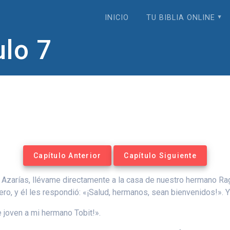
INICIO
TU BIBLIA ONLINE
ulo 7
Capítulo Anterior
Capítulo Siguiente
Azarías, llévame directamente a la casa de nuestro hermano Ragü
mero, y él les respondió: «¡Salud, hermanos, sean bienvenidos!». Y
 joven a mi hermano Tobit!».