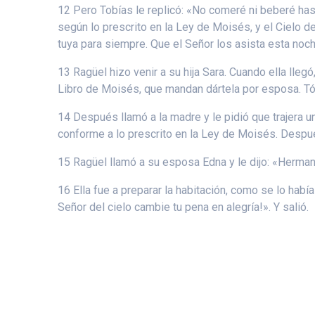
12 Pero Tobías le replicó: «No comeré ni beberé has
según lo prescrito en la Ley de Moisés, y el Cielo d
tuya para siempre. Que el Señor los asista esta noch
13 Ragüel hizo venir a su hija Sara. Cuando ella lleg
Libro de Moisés, que mandan dártela por esposa. Tóma
14 Después llamó a la madre y le pidió que trajera u
conforme a lo prescrito en la Ley de Moisés. Desp
15 Ragüel llamó a su esposa Edna y le dijo: «Hermana, 
16 Ella fue a preparar la habitación, como se lo había
Señor del cielo cambie tu pena en alegría!». Y salió.