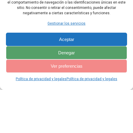
sano». Y ella dejó de llorar.
el comportamiento de navegación o las identificaciones únicas en este
sitio. No consentir o retirar el consentimiento, puede afectar
negativamente a ciertas características y funciones.
Capítulo Anterior
Capítulo Siguiente
Gestionar los servicios
Aceptar
Denegar
Ver preferencias
Política de privacidad y legales
Política de privacidad y legales
© 2026 Catequesis Online. Construido utilizando WordPress y el
Materialis Theme