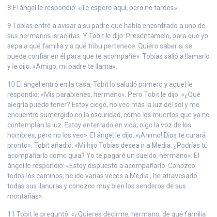
8 El ángel le respondió: «Te espero aquí, pero no tardes».
9 Tobías entró a avisar a su padre que había encontrado a uno de
sus hermanos israelitas. Y Tobit le dijo: Preséntamelo, para que yo
sepa a qué familia y a qué tribu pertenece. Quiero saber si se
puede confiar en él para que te acompañe». Tobías salió a llamarlo
y le dijo: «Amigo, mi padre te llama».
10 El ángel entró en la casa, Tobit lo saludó primero y aquel le
respondió: «Mis parabienes, hermano». Pero Tobit le dijo: «¿Qué
alegría puedo tener? Estoy ciego, no veo más la luz del sol y me
encuentro sumergido en la oscuridad, como los muertos que ya no
contemplan la luz. Estoy enterrado en vida; oigo la voz de los
hombres, pero no los veo». El ángel le dijo: «¡Animo! Dios te curará
pronto». Tobit añadió: «Mi hijo Tobías desea ir a Media. ¿Podrías tú
acompañarlo como guía? Yo te pagaré un sueldo, hermano». El
ángel le respondió: «Estoy dispuesto a acompañarlo. Conozco
todos los caminos; he ido varias veces a Media , he atravesado
todas sus llanuras y conozco muy bien los senderos de sus
montañas».
11 Tobit le preguntó: «¿Quieres decirme, hermano, de qué familia