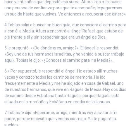
hace veinte años que deposité esa suma. Ahora, hijo mío, busca
una persona de confianza para que te acompañe; le pagaremos
un sueldo hasta que vuelvas. Ve entonces a recuperar ese dinero».
4 Tobías salió a buscar un buen guía, que conociera el camino para
ir con él a Media. Afuera encontró al ángel Rafael, que estaba de
pie frente a él y, sin sospechar que era un ángel de Dios,
5 le preguntó: «¿De dónde eres, amigo?». El ángel le respondió:
«Soy uno de tus hermanos israelitas, y he venido a buscar trabajo
aquí». Tobías le dijo: «¿Conoces el camino para ir a Media?».
6 «¡Por supuesto!, le respondió el ángel. He estado allí muchas
veces y conozco todos los caminos de memoria. He ido
frecuentemente a Media y me he alojado en casa de Gabael, uno
de nuestros hermanos, que vive en Ragués de Media. Hay dos días
de camino desde Ecbátana hasta Ragués, porque Ragués está
situada en la montaña y Ecbátana en medio de la llanura».
7 Tobías le dijo: «Espérame, amigo, mientras voy a avisar a mi
padre, porque necesito que vengas conmigo. Yo te pagaré tu
sueldo».