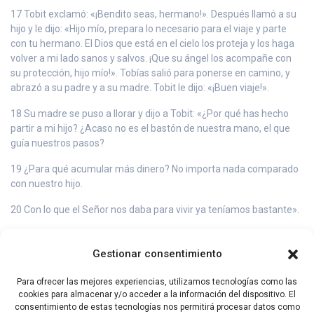
17 Tobit exclamó: «¡Bendito seas, hermano!». Después llamó a su
hijo y le dijo: «Hijo mío, prepara lo necesario para el viaje y parte
con tu hermano. El Dios que está en el cielo los proteja y los haga
volver a mi lado sanos y salvos. ¡Que su ángel los acompañe con
su protección, hijo mío!». Tobías salió para ponerse en camino, y
abrazó a su padre y a su madre. Tobit le dijo: «¡Buen viaje!».
18 Su madre se puso a llorar y dijo a Tobit: «¿Por qué has hecho
partir a mi hijo? ¿Acaso no es el bastón de nuestra mano, el que
guía nuestros pasos?
19 ¿Para qué acumular más dinero? No importa nada comparado
con nuestro hijo.
20 Con lo que el Señor nos daba para vivir ya teníamos bastante».
21 Tobit le respondió: «¡No pienses eso! Nuestro hijo se va muy
bien y volverá junto a nosotros con toda felicidad; tus propios ojos
Gestionar consentimiento
verán el día en que regresará sano y salvo. No te preocupes ni
temas por ellos, hermana.
Para ofrecer las mejores experiencias, utilizamos tecnologías como las
cookies para almacenar y/o acceder a la información del dispositivo. El
22 Un ángel bueno lo acompañará, él hará un buen viaje y volverá
consentimiento de estas tecnologías nos permitirá procesar datos como