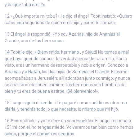
y de qué tribu eres?».
12 «¿Qué importa mi tribu?», le dijo el ángel. Tobit insistió: «Quiero
saber con seguridad de quién eres hijo y cómo te llamas».
13 El ángel le respondió: «Yo soy Azarías, hijo de Ananías el
Grande, uno de tus hermanos».
14 Tobit le dijo: «¡Bienvenido, hermano , y Salud! No tomes a mal
que haya querido conocer la verdad acerca de tu familia, Por lo
visto, eres un hermano de respetable y noble origen. Conozco a
Ananías y a Natán, los dos hijos de Semeías el Grande. Ellos me
acompañaban a Jerusalén; allí adoraban junto conmigo, y nunca
se apartaron del buen camino. Tus hermanos son hombres de
bien y tú eres de buena estirpe. ¡Sé bienvenido!».
15 Luego siguió diciendo: «Te pagaré como sueldo una dracma
diaria, y tendrás todo lo que necesite, lo mismo que mi hijo.
16 Acompáñalo, y yo te daré un sobresueldo». El ángel respondió:
«Sí, iré con él, no tengas miedo. Volveremos tan bien como hemos
salido, porque el camino es seguro».