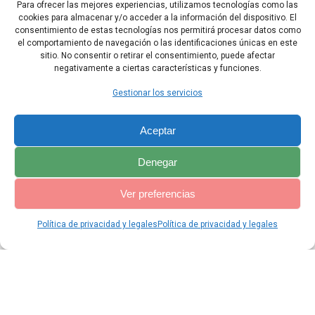
Para ofrecer las mejores experiencias, utilizamos tecnologías como las
demás pretendientes. En aquel mismo momento, Tobit volvía de
cookies para almacenar y/o acceder a la información del dispositivo. El
patio al interior de su casa, y Sara, hija de Ragüel, bajaba de la
consentimiento de estas tecnologías nos permitirá procesar datos como
habitación alta.
el comportamiento de navegación o las identificaciones únicas en este
sitio. No consentir o retirar el consentimiento, puede afectar
negativamente a ciertas características y funciones.
Capítulo Anterior
Capítulo Siguiente
Gestionar los servicios
Aceptar
Denegar
Ver preferencias
Política de privacidad y legales
Política de privacidad y legales
© 2026 Catequesis Online. Construido utilizando WordPress y el
Materialis Theme