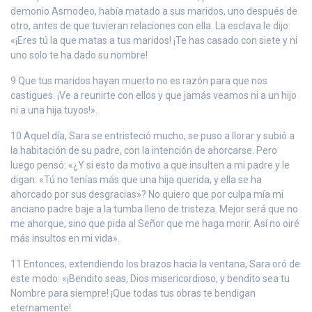
demonio Asmodeo, había matado a sus maridos, uno después de
otro, antes de que tuvieran relaciones con ella. La esclava le dijo:
«¡Eres tú la que matas a tus maridos! ¡Te has casado con siete y ni
uno solo te ha dado su nombre!
9 Que tus maridos hayan muerto no es razón para que nos
castigues. ¡Ve a reunirte con ellos y que jamás veamos ni a un hijo
ni a una hija tuyos!».
10 Aquel día, Sara se entristeció mucho, se puso a llorar y subió a
la habitación de su padre, con la intención de ahorcarse. Pero
luego pensó: «¿Y si esto da motivo a que insulten a mi padre y le
digan: «Tú no tenías más que una hija querida, y ella se ha
ahorcado por sus desgracias»? No quiero que por culpa mía mi
anciano padre baje a la tumba lleno de tristeza. Mejor será que no
me ahorque, sino que pida al Señor que me haga morir. Así no oiré
más insultos en mi vida».
11 Entonces, extendiendo los brazos hacia la ventana, Sara oró de
este modo: «¡Bendito seas, Dios misericordioso, y bendito sea tu
Nombre para siempre! ¡Que todas tus obras te bendigan
eternamente!