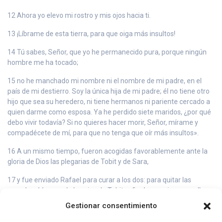
12 Ahora yo elevo mi rostro y mis ojos hacia ti.
13 ¡Líbrame de esta tierra, para que oiga más insultos!
14 Tú sabes, Señor, que yo he permanecido pura, porque ningún
hombre me ha tocado;
15 no he manchado mi nombre ni el nombre de mi padre, en el
país de mi destierro. Soy la única hija de mi padre; él no tiene otro
hijo que sea su heredero, ni tiene hermanos ni pariente cercado a
quien darme como esposa. Ya he perdido siete maridos, ¿por qué
debo vivir todavía? Si no quieres hacer morir, Señor, mírame y
compadécete de mí, para que no tenga que oír más insultos».
16 A un mismo tiempo, fueron acogidas favorablemente ante la
gloria de Dios las plegarias de Tobit y de Sara,
17 y fue enviado Rafael para curar a los dos: para quitar las
manchas blancas de los ojos de Tobit, a fin de que viera con ellos
la luz de Dios, y para dar a Sara, hija de Ragüel, como esposa de
Gestionar consentimiento
Tobías, hijo de Tobit, librándola del malvado demonio Asmodeo.
Porque Tobías tenía derecho a ser su esposo, antes que todos los