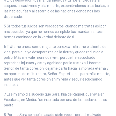
4 Ellos desoyeron tus mandamientos y tú nos entregaste al
saqueo, al cautiverio y a la muerte, exponiéndonos a las burlas, a
las habladurías y al escarnio de las naciones donde nos has
dispersado.
5 Sí, todos tus juicios son verdaderos, cuando me tratas así por
mis pecados, ya que no hemos cumplido tus mandamientos ni
hemos caminado en la verdad delante de ti.
6 Trátame ahora como mejor te parezca: retírame el aliento de
vida, para que yo desaparezca de la tierra y quede reducido a
polvo. Más me vale morir que vivir, porque he escuchado
reproches injustos y estoy agobiado por la tristeza. Líbrame,
Señor, de tanta opresión, déjame partir hacia la morada eterna y
no apartes de mí tu rostro, Señor. Es preferible para mí la muerte,
antes que ver tanta opresión en mi vida y seguir escuchando
insultos».
7 Ese mismo día sucedió que Sara, hija de Ragüel, que vivía en
Ecbátana, en Media, fue insultada por una de las esclavas de su
padre.
8 Porque Sara se había casado siete veces, pero el malvado