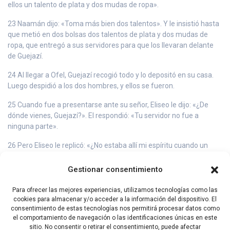
ellos un talento de plata y dos mudas de ropa».
23 Naamán dijo: «Toma más bien dos talentos». Y le insistió hasta
que metió en dos bolsas dos talentos de plata y dos mudas de
ropa, que entregó a sus servidores para que los llevaran delante
de Guejazí.
24 Al llegar a Ofel, Guejazí recogió todo y lo depositó en su casa.
Luego despidió a los dos hombres, y ellos se fueron.
25 Cuando fue a presentarse ante su señor, Eliseo le dijo: «¿De
dónde vienes, Guejazí?». El respondió: «Tu servidor no fue a
ninguna parte».
26 Pero Eliseo le replicó: «¿No estaba allí mi espíritu cuando un
hombre descendió de su carruaje para ir a tu encuentro? Y ahora
que has conseguido esa plata, podrás obtener jardines, olivares y
Gestionar consentimiento
viñas, ovejas y vacas, esclavos y esclavas.
Para ofrecer las mejores experiencias, utilizamos tecnologías como las
27 Pero la lepra de Naamán se te pegará a ti y a tu descendencia
cookies para almacenar y/o acceder a la información del dispositivo. El
para siempre». Cuando Guejazí se retiró de su presencia, estaba
consentimiento de estas tecnologías nos permitirá procesar datos como
leproso, blanco como la nieve.
el comportamiento de navegación o las identificaciones únicas en este
sitio. No consentir o retirar el consentimiento, puede afectar