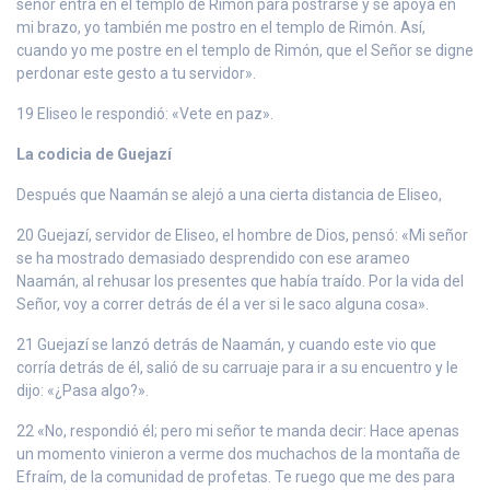
señor entra en el templo de Rimón para postrarse y se apoya en
mi brazo, yo también me postro en el templo de Rimón. Así,
cuando yo me postre en el templo de Rimón, que el Señor se digne
perdonar este gesto a tu servidor».
19 Eliseo le respondió: «Vete en paz».
La codicia de Guejazí
Después que Naamán se alejó a una cierta distancia de Eliseo,
20 Guejazí, servidor de Eliseo, el hombre de Dios, pensó: «Mi señor
se ha mostrado demasiado desprendido con ese arameo
Naamán, al rehusar los presentes que había traído. Por la vida del
Señor, voy a correr detrás de él a ver si le saco alguna cosa».
21 Guejazí se lanzó detrás de Naamán, y cuando este vio que
corría detrás de él, salió de su carruaje para ir a su encuentro y le
dijo: «¿Pasa algo?».
22 «No, respondió él; pero mi señor te manda decir: Hace apenas
un momento vinieron a verme dos muchachos de la montaña de
Efraím, de la comunidad de profetas. Te ruego que me des para