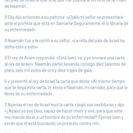
de Naamán.
3 Ella dijo entonces a su patrona: «¡Ojalá mi señor se presentara
ante el profeta que está en Samaría! Seguramente, él lo libraría de
su enfermedad».
4 Naamán fue y le contó a su señor: «La niña del país de Israel ha
dicho esto y esto».
5 El rey de Aram respondió: «Está bien, ve, y yo enviaré una carta
al rey de Israel». Naamán partió llevando consigo diez talentos de
plata, seis mil siclos de oro y diez trajes de gala,
6 y presentó al rey de Israel la carta que decía: «Al mismo tiempo
que te llega esta carta, te envío a Naamán, mi servidor, para que lo
libres de su enfermedad».
7 Apenas el rey de Israel leyó la carta, rasgó sus vestiduras y dijo:
«¿Acaso yo soy Dios, capaz de hacer morir y vivir, para que este
me mande librar a un hombre de su enfermedad? Fíjense bien y
verán que él está buscando un pretexto contra mí».