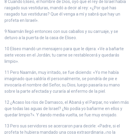
8 Cuando Eliseo, el hombre de Dios, oyó que el rey de Israel había
rasgado sus vestiduras, mandó a decir al rey: «¿Por qué has
rasgado tus vestiduras? Que él venga a mí y sabrá que hay un
profeta en Israel».
9 Naamán llegó entonces con sus caballos y su carruaje, y se
detuvo a la puerta de la casa de Eliseo.
10 Eliseo mandó un mensajero para que le dijera: «Ve a bañarte
siete veces en el Jordán; tu carne se restablecerá y quedarás
limpio».
11 Pero Naamán, muy irritado, se fue diciendo: «Yo me había
imaginado que saldría él personalmente, se pondría de pie e
invocaría el nombre del Señor, su Dios; luego pasaría su mano
sobre la parte afectada y curaría al enfermo de la piel.
12 ¿Acaso los ríos de Damasco, el Abaná y el Parpar, no valen más
que todas las aguas de Israel? ¿No podía yo bañarme en ellos y
quedar limpio?». Y dando media vuelta, se fue muy enojado.
13 Pero sus servidores se acercaron para decirle: «Padre, si el
profeta te hubiera mandado una cosa extraordinaria ¿no la