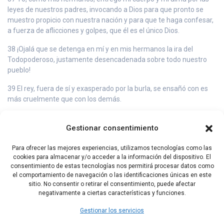
leyes de nuestros padres, invocando a Dios para que pronto se
muestro propicio con nuestra nación y para que te haga confesar,
a fuerza de aflicciones y golpes, que él es el único Dios.
38 ¡Ojalá que se detenga en mí y en mis hermanos la ira del
Todopoderoso, justamente desencadenada sobre todo nuestro
pueblo!
39 El rey, fuera de sí y exasperado por la burla, se ensañó con es
más cruelmente que con los demás.
40 Así murió el último de los jóvenes, de una manera irreprochable
Gestionar consentimiento
y con entera confianza en el Señor.
41 Finalmente murió la madre, después de todos sus hijos.
Para ofrecer las mejores experiencias, utilizamos tecnologías como las
cookies para almacenar y/o acceder a la información del dispositivo. El
42 Pero basta con esto para informar acerca de los banquetes
consentimiento de estas tecnologías nos permitirá procesar datos como
rituales y de la magnitud de los suplicios.
el comportamiento de navegación o las identificaciones únicas en este
sitio. No consentir o retirar el consentimiento, puede afectar
negativamente a ciertas características y funciones.
Capítulo Anterior
Capítulo Siguiente
Gestionar los servicios