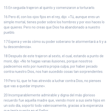
15 En seguida trajeron al quinto y comenzaron a torturarlo.
16 Pero él, con los ojos fijos en el rey, dijo: «Tú, aunque eres un
simple mortal, tienes poder sobre los hombres y por eso haces lo
que quieres. Pero no creas que Dios ha abandonado a nuestro
pueblo.
17 Espera y verás cómo su poder soberano te atormentará a ti y a
tu descendencia».
18 Después de este trajeron al sexto, el cual, estando a punto de
morir, dijo: «No te hagas vanas ilusiones, porque nosotros
padecemos esto por nuestra propia culpa; por haber pecado
contra nuestro Dios, nos han sucedido cosas tan sorprendentes.
19 Pero tú, que te has atrevido a luchar contra Dios, no pienses
que vas a quedar impune».
20 Incomparablemente admirable y digna del más glorioso
recuerdo fue aquella madre que, viendo morir a sus siete hijos en
un solo día, soportó todo valerosamente, gracias a la esperanza
que tenía puesta en el Señor.