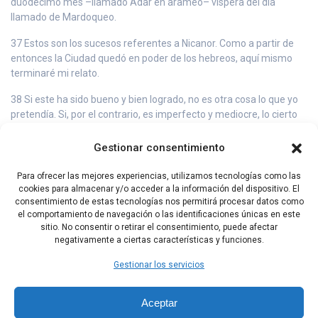
duodécimo mes –llamado Adar en arameo– víspera del día
llamado de Mardoqueo.
37 Estos son los sucesos referentes a Nicanor. Como a partir de
entonces la Ciudad quedó en poder de los hebreos, aquí mismo
terminaré mi relato.
38 Si este ha sido bueno y bien logrado, no es otra cosa lo que yo
pretendía. Si, por el contrario, es imperfecto y mediocre, lo cierto
es que hice todo lo que pude.
Gestionar consentimiento
39 Porque así como beber solamente vino o solamente agua es
perjudicial y, en cambio, el vino mezclado con agua es agradable y
Para ofrecer las mejores experiencias, utilizamos tecnologías como las
produce un placer especial, de la misma manera la disposición
cookies para almacenar y/o acceder a la información del dispositivo. El
armoniosa del relato agrada a los oídos de los que leen la obra. Y
consentimiento de estas tecnologías nos permitirá procesar datos como
con esto, llegamos al fin.
el comportamiento de navegación o las identificaciones únicas en este
sitio. No consentir o retirar el consentimiento, puede afectar
negativamente a ciertas características y funciones.
Capítulo Anterior
Índice Libros Históricos
Gestionar los servicios
Aceptar