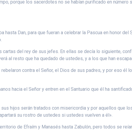
empo, porque los sacerdotes no se habían purificado en número su
ba hasta Dan, para que fueran a celebrar la Pascua en honor del S
.
cartas del rey de sus jefes. En ellas se decía lo siguiente, confo
lverá al resto que ha quedado de ustedes, y a los que han escap
belaron contra el Señor, el Dios de sus padres, y por eso él l
s hacia el Señor y entren en el Santuario que él ha santificado 
sus hijos serán tratados con misericordia y por aquellos que los
apartará su rostro de ustedes si ustedes vuelven a él».
erritorio de Efraím y Manasés hasta Zabulón, pero todos se reían