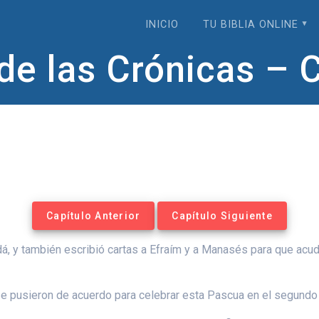
INICIO
TU BIBLIA ONLINE
de las Crónicas – 
Capítulo Anterior
Capítulo Siguiente
, y también escribió cartas a Efraím y a Manasés para que acudie
 se pusieron de acuerdo para celebrar esta Pascua en el segund