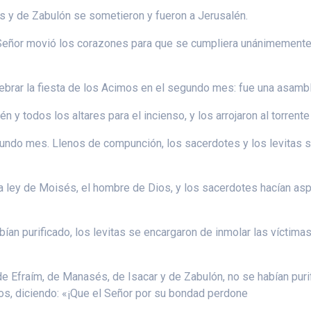
y de Zabulón se sometieron y fueron a Jerusalén.
eñor movió los corazones para que se cumpliera unánimemente la
elebrar la fiesta de los Acimos en el segundo mes: fue una asam
n y todos los altares para el incienso, y los arrojaron al torrent
undo mes. Llenos de compunción, los sacerdotes y los levitas s
la ley de Moisés, el hombre de Dios, y los sacerdotes hacían as
an purificado, los levitas se encargaron de inmolar las víctim
.
de Efraím, de Manasés, de Isacar y de Zabulón, no se habían puri
los, diciendo: «¡Que el Señor por su bondad perdone