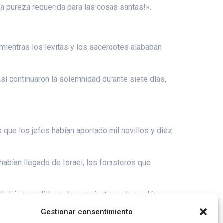
a pureza requerida para las cosas santas!».
 mientras los levitas y los sacerdotes alababan
así continuaron la solemnidad durante siete días,
 que los jefes habían aportado mil novillos y diez
habían llegado de Israel, los forasteros que
o había sucedido nada semejante en Jerusalén.
Gestionar consentimiento
a la santa morada de Dios en el cielo.