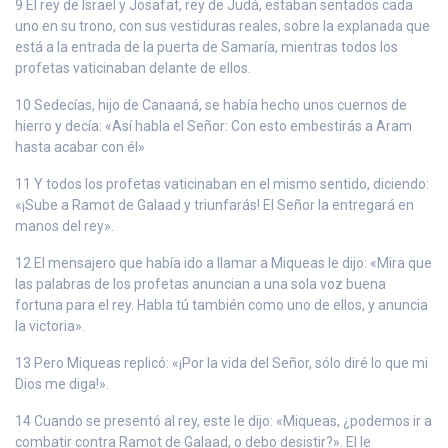
9 El rey de Israel y Josafat, rey de Judá, estaban sentados cada
uno en su trono, con sus vestiduras reales, sobre la explanada que
está a la entrada de la puerta de Samaría, mientras todos los
profetas vaticinaban delante de ellos.
10 Sedecías, hijo de Canaaná, se había hecho unos cuernos de
hierro y decía: «Así habla el Señor: Con esto embestirás a Aram
hasta acabar con él»
11 Y todos los profetas vaticinaban en el mismo sentido, diciendo:
«¡Sube a Ramot de Galaad y triunfarás! El Señor la entregará en
manos del rey».
12 El mensajero que había ido a llamar a Miqueas le dijo: «Mira que
las palabras de los profetas anuncian a una sola voz buena
fortuna para el rey. Habla tú también como uno de ellos, y anuncia
la victoria».
13 Pero Miqueas replicó: «¡Por la vida del Señor, sólo diré lo que mi
Dios me diga!».
14 Cuando se presentó al rey, este le dijo: «Miqueas, ¿podemos ir a
combatir contra Ramot de Galaad, o debo desistir?». El le