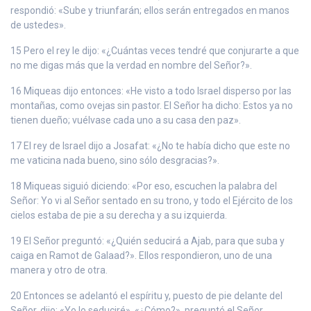
respondió: «Sube y triunfarán; ellos serán entregados en manos
de ustedes».
15 Pero el rey le dijo: «¿Cuántas veces tendré que conjurarte a que
no me digas más que la verdad en nombre del Señor?».
16 Miqueas dijo entonces: «He visto a todo Israel disperso por las
montañas, como ovejas sin pastor. El Señor ha dicho: Estos ya no
tienen dueño; vuélvase cada uno a su casa den paz».
17 El rey de Israel dijo a Josafat: «¿No te había dicho que este no
me vaticina nada bueno, sino sólo desgracias?».
18 Miqueas siguió diciendo: «Por eso, escuchen la palabra del
Señor: Yo vi al Señor sentado en su trono, y todo el Ejército de los
cielos estaba de pie a su derecha y a su izquierda.
19 El Señor preguntó: «¿Quién seducirá a Ajab, para que suba y
caiga en Ramot de Galaad?». Ellos respondieron, uno de una
manera y otro de otra.
20 Entonces se adelantó el espíritu y, puesto de pie delante del
Señor, dijo: «Yo lo seduciré». «¿Cómo?», preguntó el Señor.