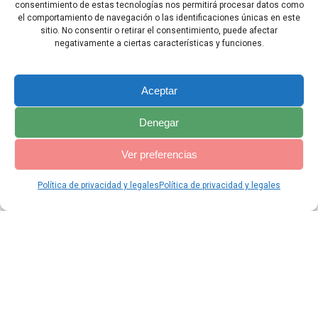
malherido».
consentimiento de estas tecnologías nos permitirá procesar datos como
el comportamiento de navegación o las identificaciones únicas en este
sitio. No consentir o retirar el consentimiento, puede afectar
negativamente a ciertas características y funciones.
Capítulo Anterior
Capítulo Siguiente
Aceptar
Denegar
Ver preferencias
Política de privacidad y legales
Política de privacidad y legales
© 2026 Catequesis Online. Construido utilizando WordPress y el
Materialis Theme