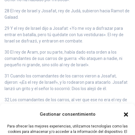
28 El rey de Israel y Josafat, rey de Judá, subieron hacia Ramot de
Galaad.
29 Y el rey de Israel dijo a Josafat: «Yo me voy a disfrazar para
entrar en batalla, pero tú quédate con tus vestiduras». El rey de
Israel se disfrazó, y entraron en combate.
30 El rey de Aram, por su parte, había dado esta orden a los
comandantes de sus carros de guerra: «No ataquen a nadie, ni
pequeño ni grande, sino sólo al rey de Israel».
31 Cuando los comandantes de los carros vieron a Josafat,
dijeron: «¡Es el rey de Israel!», y lo rodearon para atacarlo. Josafat
lanzó un grito y el señor lo socorrió: Dios los alejó de él.
32 Los comandantes de los carros, al ver que ese no era el rey de
Israel, dejaron de perseguirlo.
Gestionar consentimiento
33 Pero un hombre disparó su arco al azar e hirió al rey de Israel
por entre las junturas de la coraza. El rey dijo al conductor de su
Para ofrecer las mejores experiencias, utilizamos tecnologías como las
carro: «Vuelve atrás y sácame del campo de batalla, porque estoy
cookies para almacenar y/o acceder a la información del dispositivo. El