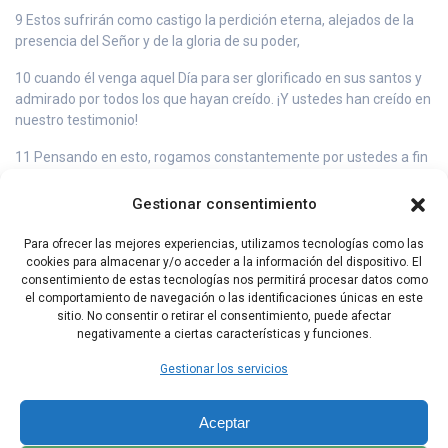
9 Estos sufrirán como castigo la perdición eterna, alejados de la
presencia del Señor y de la gloria de su poder,
10 cuando él venga aquel Día para ser glorificado en sus santos y
admirado por todos los que hayan creído. ¡Y ustedes han creído en
nuestro testimonio!
11 Pensando en esto, rogamos constantemente por ustedes a fin
de que Dios los haga dignos de su llamado, y lleve a término en
ustedes, con su poder, todo buen propósito y toda acción inspirada
Gestionar consentimiento
en la fe.
Para ofrecer las mejores experiencias, utilizamos tecnologías como las
12 Así el nombre del Señor Jesús será glorificado en ustedes, y
cookies para almacenar y/o acceder a la información del dispositivo. El
ustedes en él, conforme a la gracia de nuestro Dios y del Señor
consentimiento de estas tecnologías nos permitirá procesar datos como
Jesucristo.
el comportamiento de navegación o las identificaciones únicas en este
sitio. No consentir o retirar el consentimiento, puede afectar
negativamente a ciertas características y funciones.
Índice a Cartas de San Pablo
Capítulo Siguiente
Gestionar los servicios
Aceptar