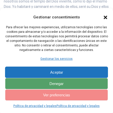
nosotros somos el templo del Dios viviente, como lo dijo el mismo
Dios: Yo habitaré y caminaré en medio de ellos; seré su Dios y ellos
serán mi Pueblo.
Gestionar consentimiento
17 Por eso, salgan de en medio de esa gente y pónganse aparte,
dice el Señor. No toquen nada impuro, y yo los recibiré.
Para ofrecer las mejores experiencias, utilizamos tecnologías como las
cookies para almacenar y/o acceder a la información del dispositivo. El
18 Y seré para ustedes un Padre, y ustedes serán mis hijos y mis
consentimiento de estas tecnologías nos permitirá procesar datos como
hijas, dice el Señor todopoderoso.
el comportamiento de navegación o las identificaciones únicas en este
sitio. No consentir o retirar el consentimiento, puede afectar
negativamente a ciertas características y funciones.
Capítulo Anterior
Capítulo Siguiente
Gestionar los servicios
Aceptar
Denegar
Ver preferencias
Política de privacidad y legales
Política de privacidad y legales