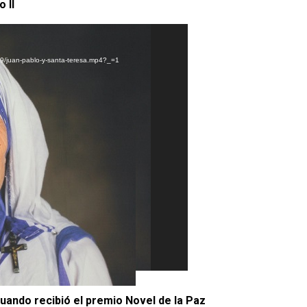
 II
09/juan-pablo-y-santa-teresa.mp4?_=1
uando recibió el premio Novel de la Paz