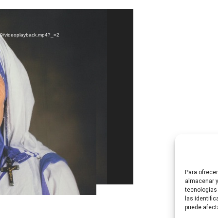
/09/videoplayback.mp4?_=2
Para ofrece
almacenar y
tecnologías
las identifi
puede afect