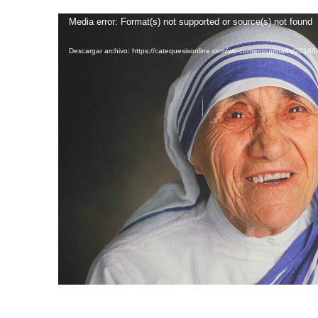
Reproductor
Media error: Format(s) not supported or source(s) not found
de
Descargar archivo: https://catequesisonline.com/wp-content/uploads/2018
vídeo