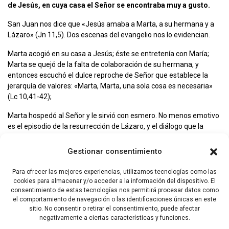
de Jesús, en cuya casa el Señor se encontraba muy a gusto.
San Juan nos dice que «Jesús amaba a Marta, a su hermana y a
Lázaro» (Jn 11,5). Dos escenas del evangelio nos lo evidencian.
Marta acogió en su casa a Jesús; éste se entretenía con María;
Marta se quejó de la falta de colaboración de su hermana, y
entonces escuchó el dulce reproche de Señor que establece la
jerarquía de valores: «Marta, Marta, una sola cosa es necesaria»
(Lc 10,41-42);
Marta hospedó al Señor y le sirvió con esmero. No menos emotivo
es el episodio de la resurrección de Lázaro, y el diálogo que la
precede entre Jesús y Marta cuando ésta sale a su encuentro y
acaba confesando: «Tú eres el Cristo, el Hijo de Dios vivo, que has
Gestionar consentimiento
venido al mundo» (Jn 11,27).
Para ofrecer las mejores experiencias, utilizamos tecnologías como las
ORACIÓN A SANTA MARTA
cookies para almacenar y/o acceder a la información del dispositivo. El
consentimiento de estas tecnologías nos permitirá procesar datos como
Dios todopoderoso, tu Hijo aceptó la hospitalidad de santa Marta y
el comportamiento de navegación o las identificaciones únicas en este
se albergó en su casa; concédenos, por intercesión de esta santa
sitio. No consentir o retirar el consentimiento, puede afectar
mujer, servir fielmente a Cristo en nuestros hermanos y ser
negativamente a ciertas características y funciones.
recibidos, como premio, en tu casa del cielo. Por Jesucristo,