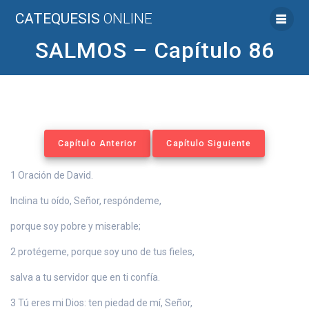
Saltar
CATEQUESIS
ONLINE
al
contenido
SALMOS – Capítulo 86
Capítulo Anterior
Capítulo Siguiente
1 Oración de David.
Inclina tu oído, Señor, respóndeme,
porque soy pobre y miserable;
2 protégeme, porque soy uno de tus fieles,
salva a tu servidor que en ti confía.
3 Tú eres mi Dios: ten piedad de mí, Señor,