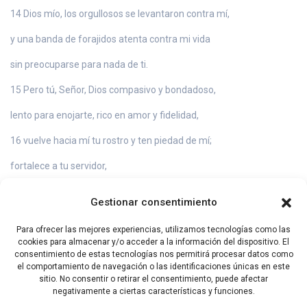
14 Dios mío, los orgullosos se levantaron contra mí,
y una banda de forajidos atenta contra mi vida
sin preocuparse para nada de ti.
15 Pero tú, Señor, Dios compasivo y bondadoso,
lento para enojarte, rico en amor y fidelidad,
16 vuelve hacia mí tu rostro y ten piedad de mí;
fortalece a tu servidor,
salva a tu hijo de tu servidora.
Gestionar consentimiento
17 Dame una prueba de tu bondad,
Para ofrecer las mejores experiencias, utilizamos tecnologías como las
para que mis adversarios queden confundidos,
cookies para almacenar y/o acceder a la información del dispositivo. El
consentimiento de estas tecnologías nos permitirá procesar datos como
al ver que tú, Señor, eres mi ayuda y mi consuelo.
el comportamiento de navegación o las identificaciones únicas en este
sitio. No consentir o retirar el consentimiento, puede afectar
negativamente a ciertas características y funciones.