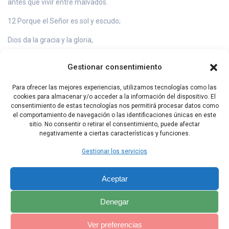
antes que vivir entre malvados.
12 Porque el Señor es sol y escudo;
Dios da la gracia y la gloria,
y no niega sus bienes
Gestionar consentimiento
a los que proceden con rectitud.
Para ofrecer las mejores experiencias, utilizamos tecnologías como las
13 ¡Señor del universo,
cookies para almacenar y/o acceder a la información del dispositivo. El
consentimiento de estas tecnologías nos permitirá procesar datos como
feliz el hombre que confía en ti!
el comportamiento de navegación o las identificaciones únicas en este
sitio. No consentir o retirar el consentimiento, puede afectar
negativamente a ciertas características y funciones.
Capítulo Anterior
Capítulo Siguiente
Gestionar los servicios
Aceptar
Denegar
Ver preferencias