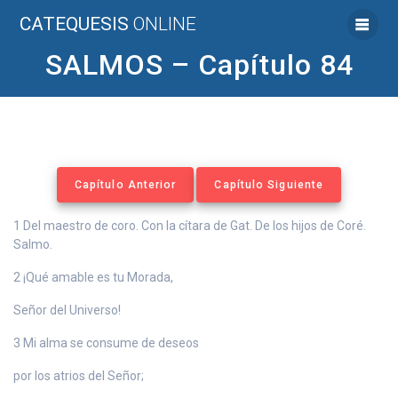
Saltar
CATEQUESIS
ONLINE
al
contenido
SALMOS – Capítulo 84
Capítulo Anterior
Capítulo Siguiente
1 Del maestro de coro. Con la cítara de Gat. De los hijos de Coré.
Salmo.
2 ¡Qué amable es tu Morada,
Señor del Universo!
3 Mi alma se consume de deseos
por los atrios del Señor;