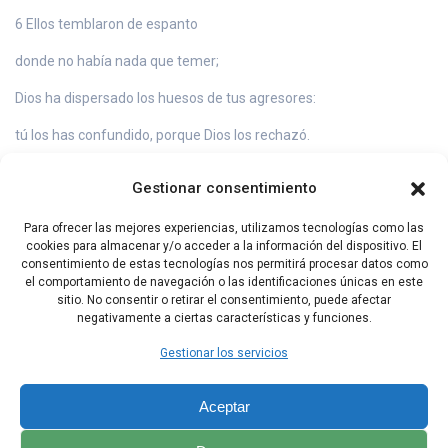
6 Ellos temblaron de espanto
donde no había nada que temer;
Dios ha dispersado los huesos de tus agresores:
tú los has confundido, porque Dios los rechazó.
7 ¡Ojalá venga desde Sión
Gestionar consentimiento
la salvación de Israel!
Para ofrecer las mejores experiencias, utilizamos tecnologías como las
Cuando el Señor cambie la suerte de su pueblo,
cookies para almacenar y/o acceder a la información del dispositivo. El
consentimiento de estas tecnologías nos permitirá procesar datos como
se alegrará Jacob, se regocijará Israel.
el comportamiento de navegación o las identificaciones únicas en este
sitio. No consentir o retirar el consentimiento, puede afectar
negativamente a ciertas características y funciones.
Capítulo Anterior
Capítulo Siguiente
Gestionar los servicios
Aceptar