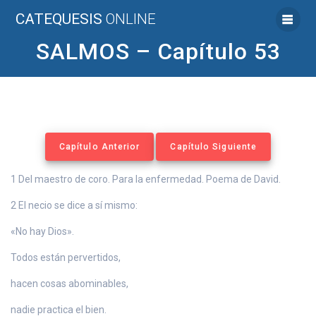
Saltar
CATEQUESIS
ONLINE
al
contenido
SALMOS – Capítulo 53
Capítulo Anterior
Capítulo Siguiente
1 Del maestro de coro. Para la enfermedad. Poema de David.
2 El necio se dice a sí mismo:
«No hay Dios».
Todos están pervertidos,
hacen cosas abominables,
nadie practica el bien.