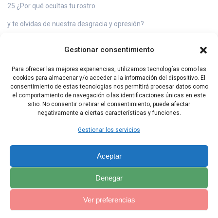
25 ¿Por qué ocultas tu rostro
y te olvidas de nuestra desgracia y opresión?
26 Estamos hundidos en el polvo,
Gestionar consentimiento
nuestro cuerpo está pegado a la tierra.
Para ofrecer las mejores experiencias, utilizamos tecnologías como las
27 ¡Levántate, ven a socorrernos;
cookies para almacenar y/o acceder a la información del dispositivo. El
consentimiento de estas tecnologías nos permitirá procesar datos como
líbranos por tu misericordia!
el comportamiento de navegación o las identificaciones únicas en este
sitio. No consentir o retirar el consentimiento, puede afectar
negativamente a ciertas características y funciones.
Capítulo Anterior
Capítulo Siguiente
Gestionar los servicios
Aceptar
Denegar
Ver preferencias